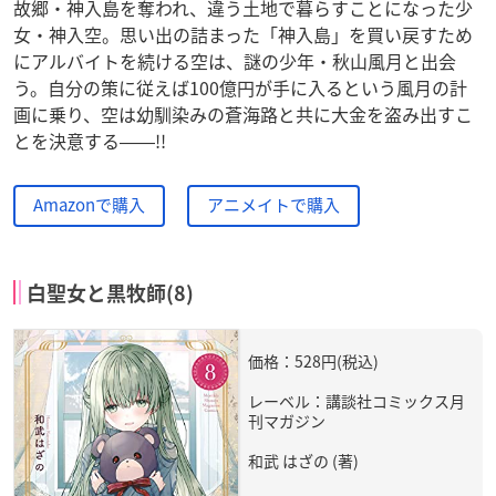
故郷・神入島を奪われ、違う土地で暮らすことになった少
女・神入空。思い出の詰まった「神入島」を買い戻すため
にアルバイトを続ける空は、謎の少年・秋山風月と出会
う。自分の策に従えば100億円が手に入るという風月の計
画に乗り、空は幼馴染みの蒼海路と共に大金を盗み出すこ
とを決意する――!!
Amazonで購入
アニメイトで購入
白聖女と黒牧師(8)
価格：528円(税込)
レーベル：講談社コミックス月
刊マガジン
和武 はざの (著)