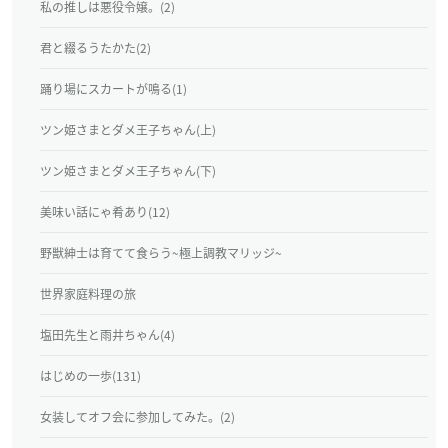
私の推しは悪役令嬢。(2)
君と綴るうたかた(2)
踊り場にスカートが鳴る(1)
ツン姫さまとダメ王子ちゃん(上)
ツン姫さまとダメ王子ちゃん(下)
美味い話にゃ肴あり(12)
野獣紳士は育てて食らう~極上調教マリッジ~
世界家庭料理の旅
塩田先生と雨井ちゃん(4)
はじめの一歩(131)
女装してオフ会に参加してみた。(2)