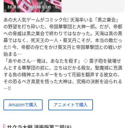
あの大人気ゲームがコミック化! 天海率いる「黒之巣会」
の野望を打ち砕いた、帝国華撃団と大神一郎。だが、帝都
への脅威は黒之巣会で終わりではなかった。天海は真の黒
幕ではなく、死天王の一人・葵叉丹こそが、本当の敵だっ
た!! 今、帝都の存亡をかけ葵叉丹と帝国華撃団との戦いが
始まる—
「あやめさん… 俺は、あなたを殺す」 ◇ 霊子砲を破壊せ
んとする華撃団の前に、立ちはだかる殺女。聖魔城に充満
する負の精神エネルギーをもって花組を翻弄する彼女の、
その恐るべき真意を悟った大神は、究極の決断を迫られる
—!!
Amazonで購入
アニメイトで購入
サクラ大戦 漫画版第二部(9)