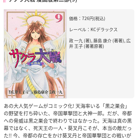
価格：726円(税込)
レーベル：KCデラックス
政 一九 (著), 藤島 康介 (著著), 広
井 王子 (著著原著)
あの大人気ゲームがコミック化! 天海率いる「黒之巣会」
の野望を打ち砕いた、帝国華撃団と大神一郎。だが、帝都
への脅威は黒之巣会で終わりではなかった。天海は真の黒
幕ではなく、死天王の一人・葵叉丹こそが、本当の敵だっ
た!! 今、帝都の存亡をかけ葵叉丹と帝国華撃団との戦いが