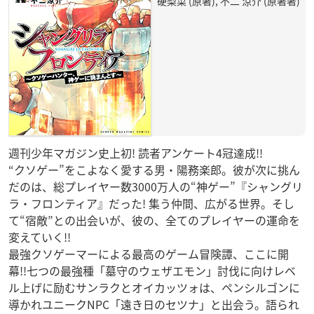
硬梨菜 (原著), 不二 涼介 (原著著)
週刊少年マガジン史上初! 読者アンケート4冠達成!!
“クソゲー”をこよなく愛する男・陽務楽郎。彼が次に挑ん
だのは、総プレイヤー数3000万人の“神ゲー”『シャングリ
ラ・フロンティア』だった! 集う仲間、広がる世界。そし
て“宿敵”との出会いが、彼の、全てのプレイヤーの運命を
変えていく!!
最強クソゲーマーによる最高のゲーム冒険譚、ここに開
幕!!七つの最強種「墓守のウェザエモン」討伐に向けレベ
ル上げに励むサンラクとオイカッツォは、ペンシルゴンに
導かれユニークNPC「遠き日のセツナ」と出会う。語られ