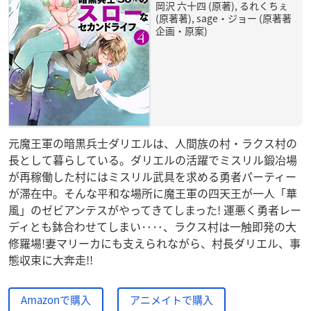
岡沢 六十四 (原著), るれくちぇ
(原著著), sage・ジョー (原著著
企画・原案)
元魔王軍の暗黒兵士ダリエルは、人間族の村・ラクス村の
長として暮らしている。ダリエルの活躍でミスリル鍛冶場
が再稼働した村にはミスリル武具を求める勇者パーティー
が滞在中。そんな平和な場所に魔王軍の四天王が一人「華
風」のゼビアンテスがやってきてしまった! 運悪く勇者レー
ディとも鉢合わせてしまい‥‥、ラクス村は一触即発の大
修羅場!妻マリーカにも支えられながら、村長ダリエル、事
態収束に大奔走!!
Amazonで購入
アニメイトで購入