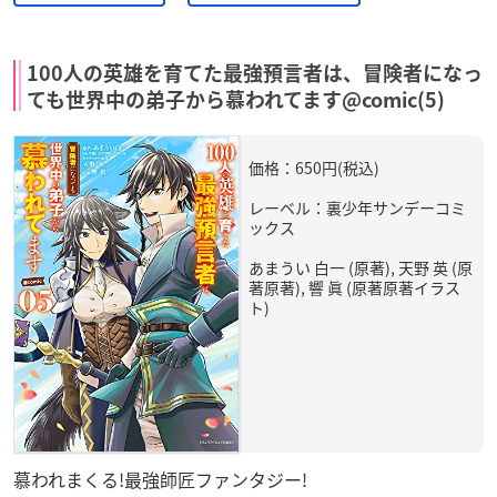
100人の英雄を育てた最強預言者は、冒険者になっ
ても世界中の弟子から慕われてます@comic(5)
価格：650円(税込)
レーベル：裏少年サンデーコミ
ックス
あまうい 白一 (原著), 天野 英 (原
著原著), 響 眞 (原著原著イラス
ト)
慕われまくる!最強師匠ファンタジー!