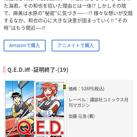
た海君。その和也を招いた理由とは一体!? しかしその陰
で、麻美は水原の“秘密”に気づき──…!? 様々な想いが交錯
するなか、和也の心に大きな決意が固まっていく!! “その
時”はもう間近──!!
Amazonで購入
アニメイトで購入
Q.E.D.iff -証明終了-(19)
価格：528円(税込)
レーベル：講談社コミックス月
刊マガジン
加藤 元浩 (著)