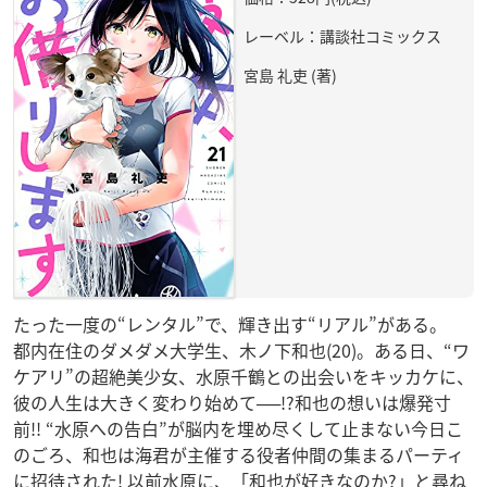
レーベル：講談社コミックス
宮島 礼吏 (著)
たった一度の“レンタル”で、輝き出す“リアル”がある。
都内在住のダメダメ大学生、木ノ下和也(20)。ある日、“ワ
ケアリ”の超絶美少女、水原千鶴との出会いをキッカケに、
彼の人生は大きく変わり始めて──!?和也の想いは爆発寸
前!! “水原への告白”が脳内を埋め尽くして止まない今日こ
のごろ、和也は海君が主催する役者仲間の集まるパーティ
に招待された! 以前水原に、「和也が好きなのか?」と尋ね