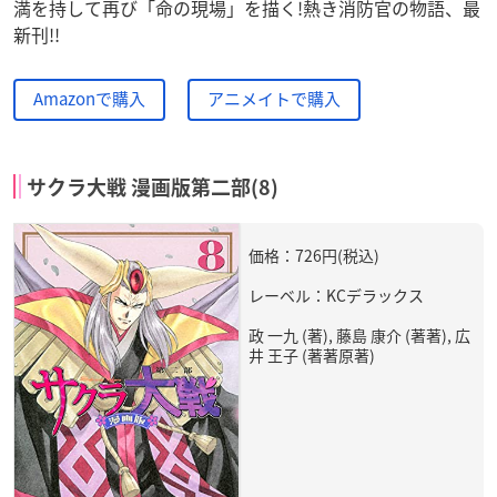
満を持して再び「命の現場」を描く!熱き消防官の物語、最
新刊!!
Amazonで購入
アニメイトで購入
サクラ大戦 漫画版第二部(8)
価格：726円(税込)
レーベル：KCデラックス
政 一九 (著), 藤島 康介 (著著), 広
井 王子 (著著原著)