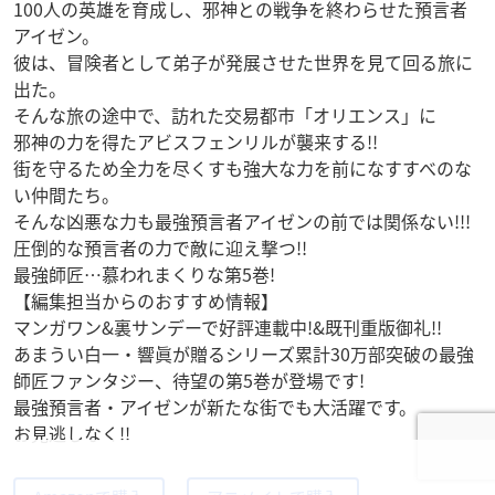
100人の英雄を育成し、邪神との戦争を終わらせた預言者
アイゼン。
彼は、冒険者として弟子が発展させた世界を見て回る旅に
出た。
そんな旅の途中で、訪れた交易都市「オリエンス」に
邪神の力を得たアビスフェンリルが襲来する!!
街を守るため全力を尽くすも強大な力を前になすすべのな
い仲間たち。
そんな凶悪な力も最強預言者アイゼンの前では関係ない!!!
圧倒的な預言者の力で敵に迎え撃つ!!
最強師匠…慕われまくりな第5巻!
【編集担当からのおすすめ情報】
マンガワン&裏サンデーで好評連載中!&既刊重版御礼!!
あまうい白一・響眞が贈るシリーズ累計30万部突破の最強
師匠ファンタジー、待望の第5巻が登場です!
最強預言者・アイゼンが新たな街でも大活躍です。
お見逃しなく!!