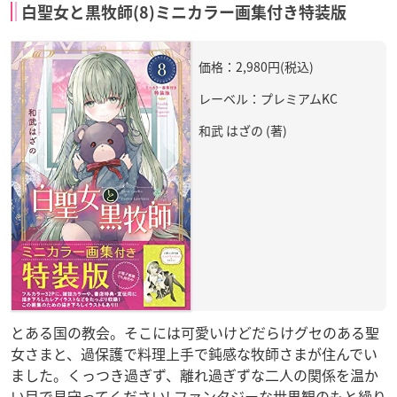
白聖女と黒牧師(8)ミニカラー画集付き特装版
価格：2,980円(税込)
レーベル：プレミアムKC
和武 はざの (著)
とある国の教会。そこには可愛いけどだらけグセのある聖
女さまと、過保護で料理上手で鈍感な牧師さまが住んでい
ました。くっつき過ぎず、離れ過ぎずな二人の関係を温か
い目で見守ってください! ファンタジーな世界観のもと繰り