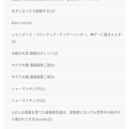
大きくなったら結婚する!(3)
Kiss×sis(24)
シャングリラ・フロンティア ~クソゲーハンター、神ゲーに挑まんとす~
(4)
め組の大吾 救国のオレンジ(2)
サクラ大戦 漫画版第二部(8)
サクラ大戦 漫画版第二部(9)
シャーマンキング0(1)
シャーマンキング0(2)
100人の英雄を育てた最強預言者は、冒険者になっても世界中の弟子か
ら慕われてます@comic(5)