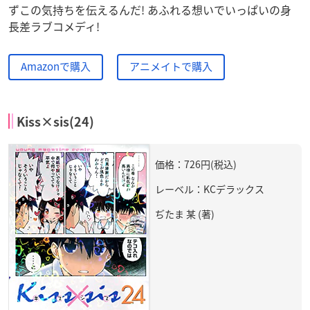
ずこの気持ちを伝えるんだ! あふれる想いでいっぱいの身
長差ラブコメディ!
Amazonで購入
アニメイトで購入
Kiss×sis(24)
価格：726円(税込)
レーベル：KCデラックス
ぢたま 某 (著)