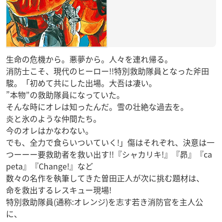
生命の危機から。悪夢から。人々を連れ帰る。
消防士こそ、現代のヒーロー!!特別救助隊員となった斧田
駿。「初めて共にした出場。大吾は凄い。
”本物”の救助隊員になっていた。
そんな時にオレは知ったんだ。雪の壮絶な過去を。
炎と氷のような仲間たち。
今のオレはかなわない。
でも、全力で食らいついていく!」傷はそれぞれ、決意は一
つーーー要救助者を救い出す!!『シャカリキ!』『昴』『ca
peta』『Change!』など
数々の名作を執筆してきた曽田正人が次に挑む題材は、
命を救出するレスキュー現場!
特別救助隊員(通称:オレンジ)を志す若き消防官を主人公
に、