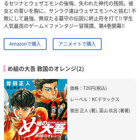
るセツナとウェザエモンの後悔、失われた神代の残照。彼
女との誓いを胸に、サンラク達はウェザエモンへと挑む! 不
敗にして最強、無双たる墓守の伝説に終止符を打て!! 学生
人気最高のゲーム×ファンタジー冒険譚、第4巻開幕!!
Amazonで購入
アニメイトで購入
め組の大吾 救国のオレンジ(2)
価格：726円(税込)
レーベル：KCデラックス
曽田 正人 (著), 冨山 玖呂 (著著)