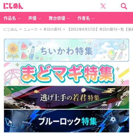
に
じ
め
ん
作品名
声優
舞台俳優
作者名
にじめん
>
ニュース
>
本日の新刊
> 【2021年6月17日】本日の新刊一覧【