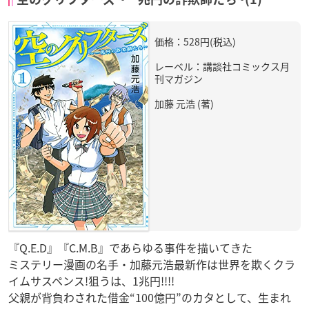
価格：528円(税込)
レーベル：講談社コミックス月
刊マガジン
加藤 元浩 (著)
『Q.E.D』『C.M.B』であらゆる事件を描いてきた
ミステリー漫画の名手・加藤元浩最新作は世界を欺くクラ
イムサスペンス!狙うは、1兆円!!!!
父親が背負わされた借金“100億円”のカタとして、生まれ