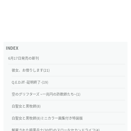
6月17日発売の新刊
彼女、お借りします(21)
Q.E.D.iff -証明終了-(19)
空のグリフターズ ~一兆円の詐欺師たち~(1)
白聖女と黒牧師(8)
白聖女と黒牧師(8)ミニカラー画集付き特装版
解雇された暗黒兵士(30代)のスローなセカンドライフ(4)