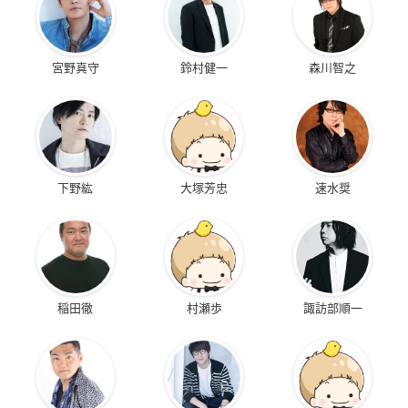
宮野真守
鈴村健一
森川智之
下野紘
大塚芳忠
速水奨
稲田徹
村瀬歩
諏訪部順一