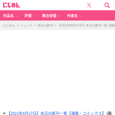
彼
に
女、
じ
お
め
借
ん
り
し
作品名
声優
舞台俳優
作者名
ま
す
(2
1)
にじめん
>
ニュース
>
本日の新刊
>
【2021年6月17日】本日の新刊一覧【
-
ア
ニ
メ
情
報
サ
イ
ト
に
じ
め
ん
【2021年6月17日】本日の新刊一覧【漫画・コミックス】
(画
<