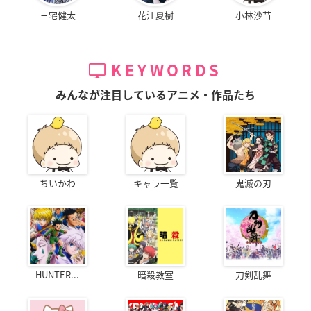
三宅健太
花江夏樹
小林沙苗
KEYWORDS
みんなが注目しているアニメ・作品たち
ちいかわ
キャラ一覧
鬼滅の刃
HUNTER...
暗殺教室
刀剣乱舞