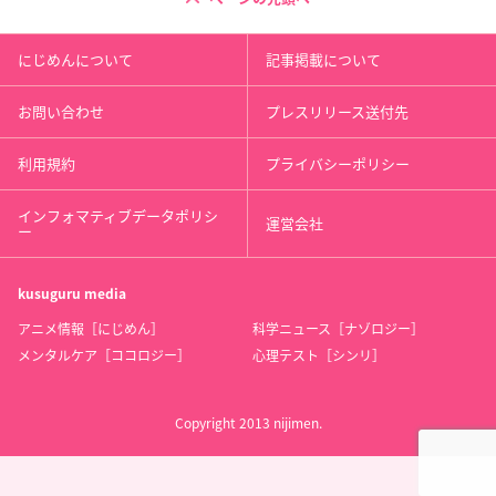
にじめんについて
記事掲載について
お問い合わせ
プレスリリース送付先
利用規約
プライバシーポリシー
インフォマティブデータポリシ
運営会社
ー
kusuguru
media
アニメ情報［にじめん］
科学ニュース［ナゾロジー］
メンタルケア［ココロジー］
心理テスト［シンリ］
Copyright 2013 nijimen.