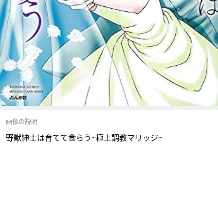
画像の説明
野獣紳士は育てて食らう~極上調教マリッジ~