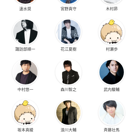
速水奨
宮野真守
木村昴
諏訪部順一
花江夏樹
村瀬歩
中村悠一
森川智之
武内駿輔
坂本真綾
浪川大輔
斉藤壮馬