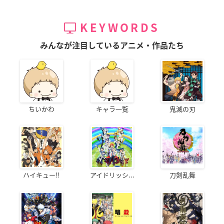
KEYWORDS
みんなが注目しているアニメ・作品たち
ちいかわ
キャラ一覧
鬼滅の刃
ハイキュー!!
アイドリッシ...
刀剣乱舞