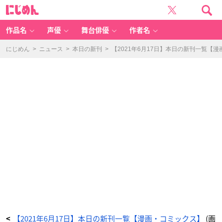
野
に
獣
じ
紳
め
士
ん
は
育
作品名
声優
舞台俳優
作者名
て
て
食
ら
にじめん
>
ニュース
>
本日の新刊
>
【2021年6月17日】本日の新刊一覧【
う
~
極
上
調
教
マ
リ
ッ
ジ
~
-
ア
ニ
メ
情
報
サ
イ
ト
に
じ
め
ん
【2021年6月17日】本日の新刊一覧【漫画・コミックス】
(画
<