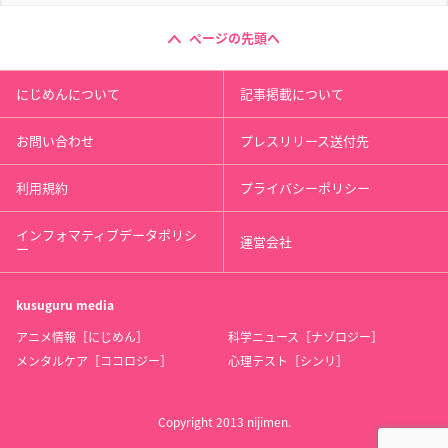
ページの先頭へ
にじめんについて
記事掲載について
お問い合わせ
プレスリリース送付先
利用規約
プライバシーポリシー
インフォマティブデータポリシ
運営会社
ー
kusuguru
media
アニメ情報［にじめん］
科学ニュース［ナゾロジー］
メンタルケア［ココロジー］
心理テスト［シンリ］
Copyright 2013 nijimen.