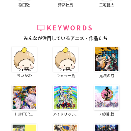
稲田徹
斉藤壮馬
三宅健太
KEYWORDS
みんなが注目しているアニメ・作品たち
ちいかわ
キャラ一覧
鬼滅の刃
HUNTER...
アイドリッシ...
刀剣乱舞