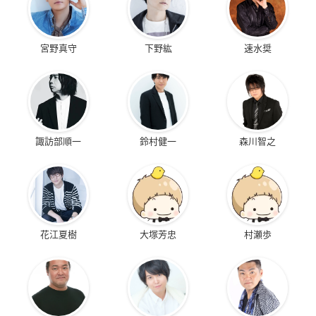
宮野真守
下野紘
速水奨
諏訪部順一
鈴村健一
森川智之
花江夏樹
大塚芳忠
村瀬歩