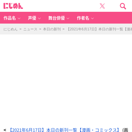
空
に
の
じ
グ
め
リ
ん
フ
タ
作品名
声優
舞台俳優
作者名
ー
ズ
~
一
にじめん
>
ニュース
>
本日の新刊
>
【2021年6月17日】本日の新刊一覧【
兆
円
の
詐
欺
師
た
ち
~
(1)
-
ア
ニ
メ
情
報
サ
イ
ト
に
じ
め
ん
【2021年6月17日】本日の新刊一覧【漫画・コミックス】
(画
<