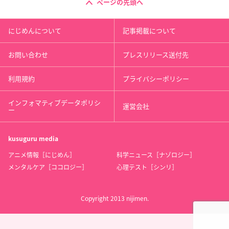
ページの先頭へ
にじめんについて
記事掲載について
お問い合わせ
プレスリリース送付先
利用規約
プライバシーポリシー
インフォマティブデータポリシ
運営会社
ー
kusuguru
media
アニメ情報［にじめん］
科学ニュース［ナゾロジー］
メンタルケア［ココロジー］
心理テスト［シンリ］
Copyright 2013 nijimen.