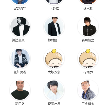
宮野真守
下野紘
速水奨
諏訪部順一
鈴村健一
森川智之
花江夏樹
大塚芳忠
村瀬歩
稲田徹
斉藤壮馬
三宅健太