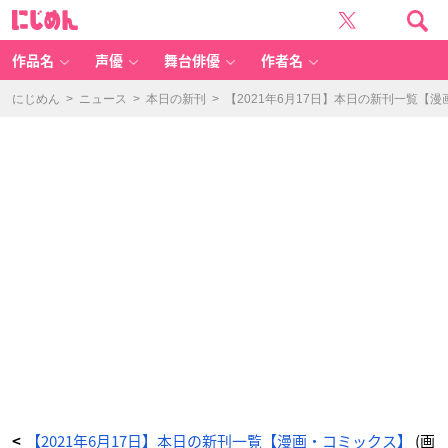
世
に
界
じ
家
め
庭
ん
料
理
作品名
声優
舞台俳優
作者名
の
旅
-
ア
にじめん
>
ニュース
>
本日の新刊
>
【2021年6月17日】本日の新刊一覧【
ニ
メ
情
報
サ
イ
ト
に
じ
め
ん
【2021年6月17日】本日の新刊一覧【漫画・コミックス】
(画
<