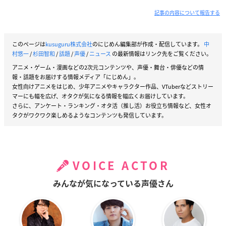
記事の内容について報告する
このページは
kusuguru株式会社
のにじめん編集部が作成・配信しています。
中
村悠一
/
杉田智和
/
話題
/
声優
/
ニュース
の最新情報はリンク先をご覧ください。
アニメ・ゲーム・漫画などの2次元コンテンツや、声優・舞台・俳優などの情
報・話題をお届けする情報メディア「にじめん」。
女性向けアニメをはじめ、少年アニメやキャラクター作品、VTuberなどストリー
マーにも幅を広げ、オタクが気になる情報を幅広くお届けしています。
さらに、アンケート・ランキング・オタ活（推し活）お役立ち情報など、女性オ
タクがワクワク楽しめるようなコンテンツも発信しています。
VOICE ACTOR
みんなが気になっている声優さん