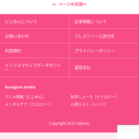
ページの先頭へ
にじめんについて
記事掲載について
お問い合わせ
プレスリリース送付先
利用規約
プライバシーポリシー
インフォマティブデータポリシ
運営会社
ー
kusuguru
media
アニメ情報［にじめん］
科学ニュース［ナゾロジー］
メンタルケア［ココロジー］
心理テスト［シンリ］
Copyright 2013 nijimen.