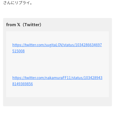
さんにリプライ。
https://twitter.com/sugitaLOV/status/1034286634697
515008
https://twitter.com/nakamuraFF11/status/103428943
8149369856