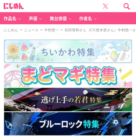
に
じ
め
ん
作品名
声優
舞台俳優
作者名
にじめん
>
ニュース
>
中村悠一
> 杉田智和さん（CV.悠木碧さん）中村悠一