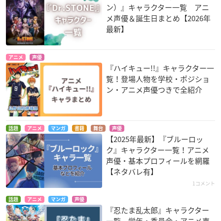
ン）』キャラクター一覧 アニ
メ声優＆誕生日まとめ【2026年
最新】
アニメ
声優
『ハイキュー!!』キャラクター一
覧！登場人物を学校・ポジショ
ン・アニメ声優つきで全紹介
話題
アニメ
マンガ
書籍
舞台
声優
【2025年最新】『ブルーロッ
ク』キャラクター一覧！アニメ
声優・基本プロフィールを網羅
【ネタバレ有】
1コメント
話題
アニメ
マンガ
声優
『忍たま乱太郎』キャラクター