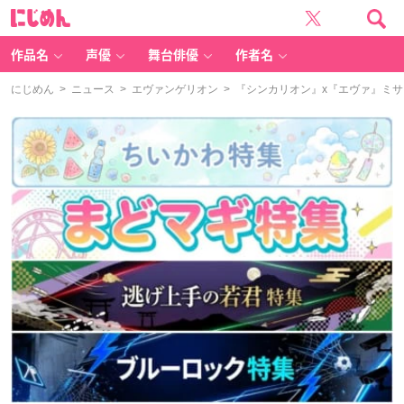
に
じ
め
ん
作品名
声優
舞台俳優
作者名
にじめん
>
ニュース
>
エヴァンゲリオン
> 『シンカリオン』x『エヴァ』ミ