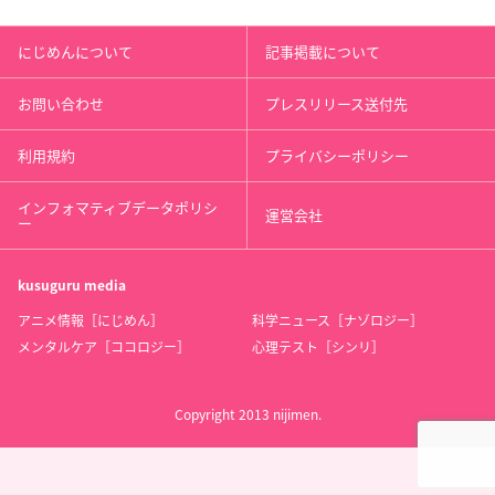
にじめんについて
記事掲載について
お問い合わせ
プレスリリース送付先
利用規約
プライバシーポリシー
インフォマティブデータポリシ
運営会社
ー
kusuguru
media
アニメ情報［にじめん］
科学ニュース［ナゾロジー］
メンタルケア［ココロジー］
心理テスト［シンリ］
Copyright 2013 nijimen.