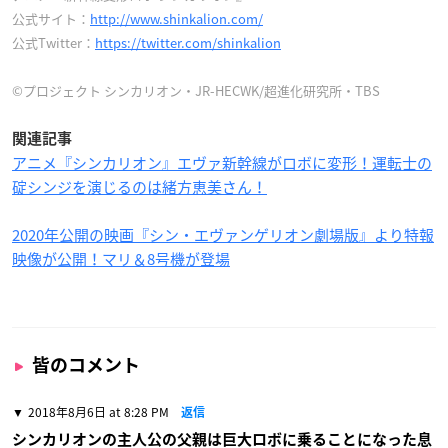
公式サイト：
http://www.shinkalion.com/
公式Twitter：
https://twitter.com/shinkalion
©プロジェクト シンカリオン・JR-HECWK/超進化研究所・TBS
関連記事
アニメ『シンカリオン』エヴァ新幹線がロボに変形！運転士の
碇シンジを演じるのは緒方恵美さん！
2020年公開の映画『シン・エヴァンゲリオン劇場版』より特報
映像が公開！マリ＆8号機が登場
皆のコメント
2018年8月6日 at 8:28 PM
返信
シンカリオンの主人公の父親は巨大ロボに乗ることになった息