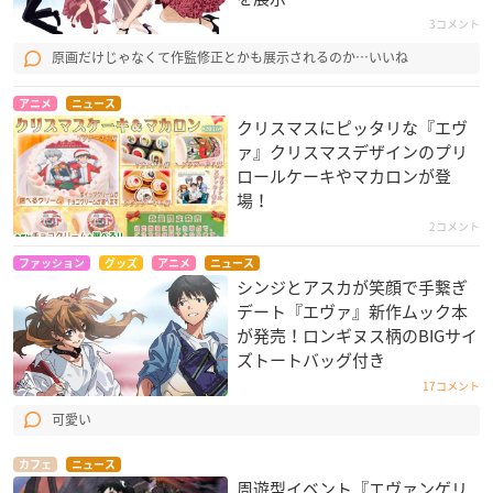
3コメント
原画だけじゃなくて作監修正とかも展示されるのか…いいね
アニメ
ニュース
クリスマスにピッタリな『エヴ
ァ』クリスマスデザインのプリ
ロールケーキやマカロンが登
場！
2コメント
ファッション
グッズ
アニメ
ニュース
シンジとアスカが笑顔で手繋ぎ
デート『エヴァ』新作ムック本
が発売！ロンギヌス柄のBIGサイ
ズトートバッグ付き
17コメント
可愛い
カフェ
ニュース
周遊型イベント『エヴァンゲリ