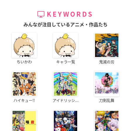
KEYWORDS
みんなが注目しているアニメ・作品たち
ちいかわ
キャラ一覧
鬼滅の刃
ハイキュー!!
アイドリッシ...
刀剣乱舞