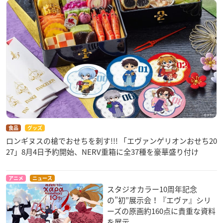
食品
グッズ
ロンギヌスの槍でおせちを刺す!!! 「エヴァンゲリオンおせち20
27」8月4日予約開始、NERV重箱に全37種を豪華盛り付け
アニメ
ニュース
スタジオカラー10周年記念
の”初”展示会！『エヴァ』シリ
ーズの原画約160点に貴重な資料
を展示