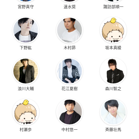
宮野真守
速水奨
諏訪部順一
下野紘
木村昴
坂本真綾
浪川大輔
花江夏樹
森川智之
村瀬歩
中村悠一
斉藤壮馬