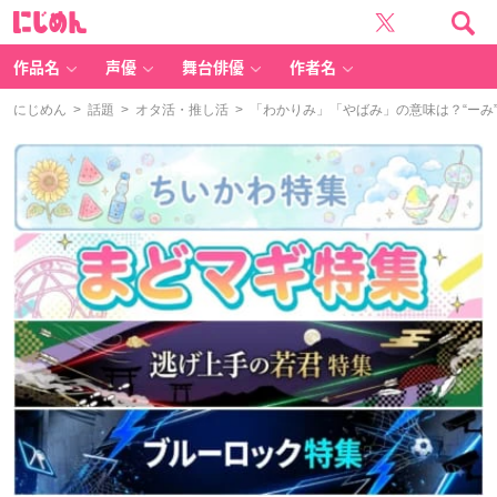
に
じ
め
ん
作品名
声優
舞台俳優
作者名
にじめん
>
話題
>
オタ活・推し活
> 「わかりみ」「やばみ」の意味は？“ー