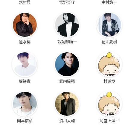
木村昴
宮野真守
中村悠一
速水奨
諏訪部順一
花江夏樹
梶裕貴
武内駿輔
村瀬歩
岡本信彦
浪川大輔
阿座上洋平