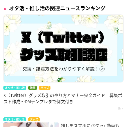
オタ活・推し活の関連ニュースランキング
オタ活・推し活
話題
グッズ
X（Twitter）グッズ取引のやり方とマナー完全ガイド 募集ポ
スト作成〜DMテンプレまで例文付き
5
オタ活・推し活
グッズ
推しをスマホにペタッ♪ 動画も