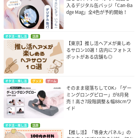
入るデジタル缶バッジ「Can-Ba
dge Mag」全4色が予約開始！
オタ活・推し活
話題
【東京】推し活ヘアメが楽しめ
るサロン10選！店内にフォトス
ポットがある店舗も◎
オタ活・推し活
グッズ
ゲーム
そのまま寝落ちしてOK♪ 「ゲー
ミングロングピロー」が8月発
売！高さ7段階調整＆幅88cmワ
イド
オタ活・推し活
話題
【推し活】「等身大パネル」の