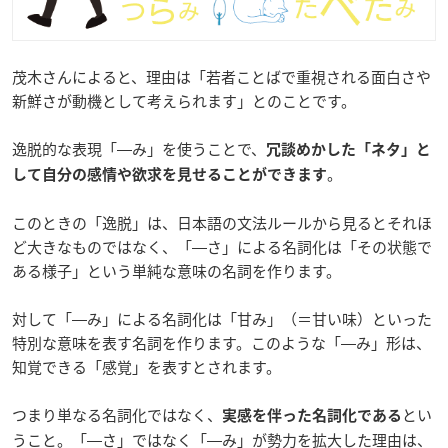
茂木さんによると、理由は「若者ことばで重視される面白さや
新鮮さが動機として考えられます」とのことです。
逸脱的な表現「―み」を使うことで、
冗談めかした「ネタ」と
。
して自分の感情や欲求を見せることができます
このときの「逸脱」は、日本語の文法ルールから見るとそれほ
ど大きなものではなく、「―さ」による名詞化は「その状態で
ある様子」という単純な意味の名詞を作ります。
対して「―み」による名詞化は「甘み」（＝甘い味）といった
特別な意味を表す名詞を作ります。このような「―み」形は、
知覚できる「感覚」を表すとされます。
つまり単なる名詞化ではなく、
とい
実感を伴った名詞化である
うこと。「―さ」ではなく「―み」が勢力を拡大した理由は、