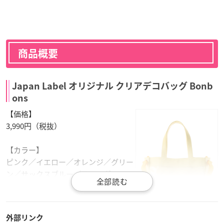
商品概要
Japan Label オリジナル クリアデコバッグ Bonb
ons
【価格】
3,990円（税抜）
【カラー】
ピンク／イエロー／オレンジ／グリー
ン／サックスブルー／ラベンダー
【サイズ】
タテ：32cm
外部リンク
ヨコ：37cm