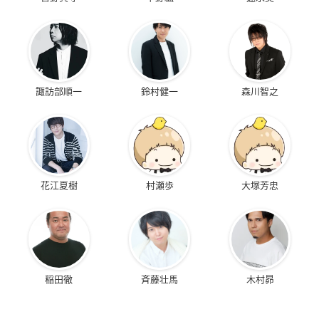
諏訪部順一
鈴村健一
森川智之
花江夏樹
村瀬歩
大塚芳忠
稲田徹
斉藤壮馬
木村昴