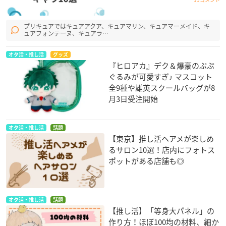
プリキュアではキュアアクア、キュアマリン、キュアマーメイド、キ
ュアフォンテーヌ、キュアラ…
オタ活・推し活
グッズ
『ヒロアカ』デク＆爆豪のぷぷ
ぐるみが可愛すぎ♪ マスコット
全9種や雄英スクールバッグが8
月3日受注開始
オタ活・推し活
話題
【東京】推し活ヘアメが楽しめ
るサロン10選！店内にフォトス
ポットがある店舗も◎
オタ活・推し活
話題
【推し活】「等身大パネル」の
作り方！ほぼ100均の材料、細か