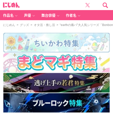
に
じ
め
ん
作品名
声優
舞台俳優
作者名
にじめん
>
グッズ
>
オタ活・推し活
> “earthの痛バ”大人気シリーズ「B