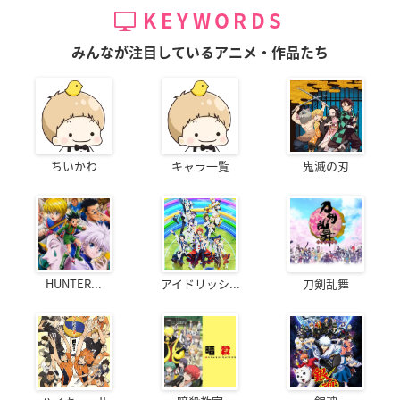
KEYWORDS
みんなが注目しているアニメ・作品たち
ちいかわ
キャラ一覧
鬼滅の刃
HUNTER...
アイドリッシ...
刀剣乱舞