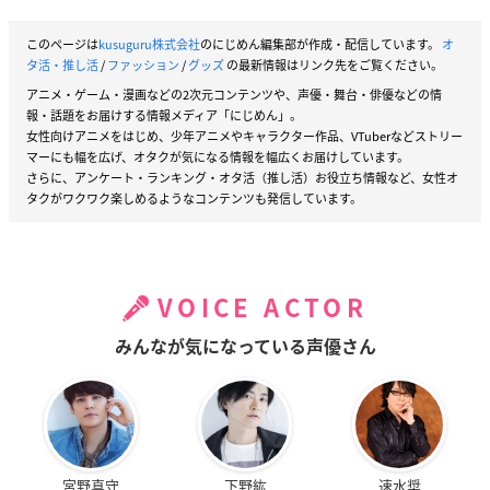
このページは
kusuguru株式会社
のにじめん編集部が作成・配信しています。
オ
タ活・推し活
/
ファッション
/
グッズ
の最新情報はリンク先をご覧ください。
アニメ・ゲーム・漫画などの2次元コンテンツや、声優・舞台・俳優などの情
報・話題をお届けする情報メディア「にじめん」。
女性向けアニメをはじめ、少年アニメやキャラクター作品、VTuberなどストリー
マーにも幅を広げ、オタクが気になる情報を幅広くお届けしています。
さらに、アンケート・ランキング・オタ活（推し活）お役立ち情報など、女性オ
タクがワクワク楽しめるようなコンテンツも発信しています。
VOICE ACTOR
みんなが気になっている声優さん
宮野真守
下野紘
速水奨