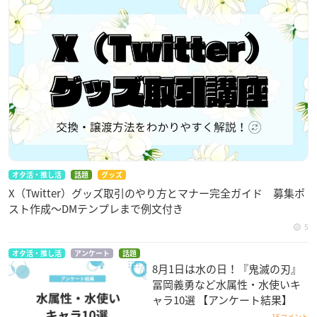
オタ活・推し活
話題
グッズ
X（Twitter）グッズ取引のやり方とマナー完全ガイド 募集ポ
スト作成〜DMテンプレまで例文付き
5
オタ活・推し活
アンケート
話題
8月1日は水の日！『鬼滅の刃』
冨岡義勇など水属性・水使いキ
ャラ10選 【アンケート結果】
15コメント