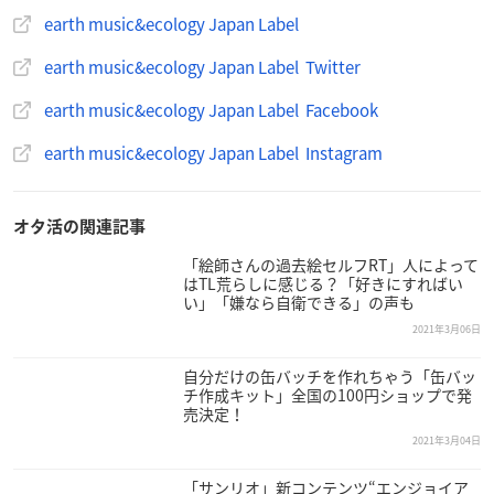
マチ：12cm
earth music&ecology Japan Label
持ち手：56cm
earth music&ecology Japan Label Twitter
重さ：約560g
earth music&ecology Japan Label Facebook
【受注期間】
earth music&ecology Japan Label Instagram
2021年3月12日(金)18:00〜3月22日(月)23:59
【お届け予定時期】
オタ活の関連記事
2021年6月上旬〜中旬頃
「絵師さんの過去絵セルフRT」人によって
はTL荒らしに感じる？「好きにすればい
STRIPE CLUBで購入
い」「嫌なら自衛できる」の声も
2021年3月06日
自分だけの缶バッチを作れちゃう「缶バッ
チ作成キット」全国の100円ショップで発
売決定！
2021年3月04日
「サンリオ」新コンテンツ“エンジョイア