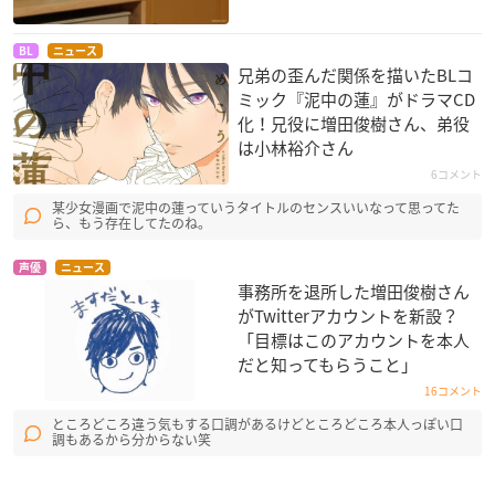
BL
ニュース
兄弟の歪んだ関係を描いたBLコ
ミック『泥中の蓮』がドラマCD
化！兄役に増田俊樹さん、弟役
は小林裕介さん
6コメント
某少女漫画で泥中の蓮っていうタイトルのセンスいいなって思ってた
ら、もう存在してたのね。
声優
ニュース
事務所を退所した増田俊樹さん
がTwitterアカウントを新設？
「目標はこのアカウントを本人
だと知ってもらうこと」
16コメント
ところどころ違う気もする口調があるけどところどころ本人っぽい口
調もあるから分からない笑