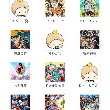
キャラ一覧
ハイキュー!!
アイドリッシ...
鬼滅の刃
ちいかわ
呪術廻戦
刀剣乱舞
忍たま乱太郎
Ｄｒ．ＳＴＯ...