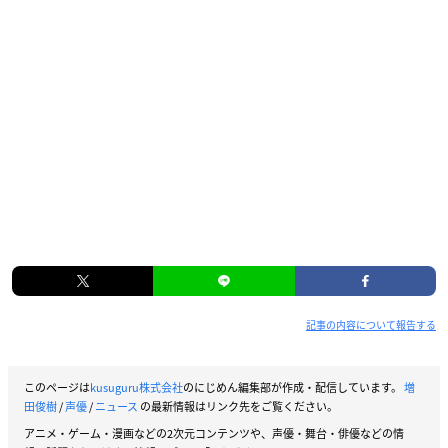
記事の内容について報告する
このページは
kusuguru株式会社
のにじめん編集部が作成・配信しています。
増
田俊樹
/
声優
/
ニュース
の最新情報はリンク先をご覧ください。
アニメ・ゲーム・漫画などの2次元コンテンツや、声優・舞台・俳優などの情