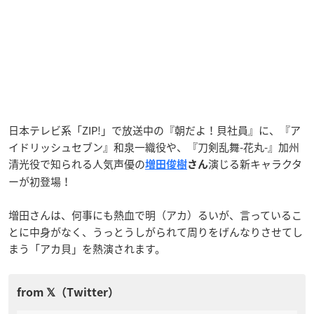
日本テレビ系「ZIP!」で放送中の『朝だよ！貝社員』に、『ア
イドリッシュセブン』和泉一織役や、『刀剣乱舞-花丸-』加州
清光役で知られる人気声優の
演じる新キャラクタ
増田俊樹
さん
ーが初登場！
増田さんは、何事にも熱血で明（アカ）るいが、言っているこ
とに中身がなく、うっとうしがられて周りをげんなりさせてし
まう「アカ貝」を熱演されます。