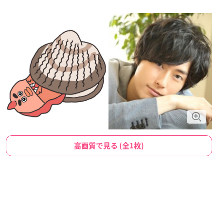
高画質で見る (全1枚)