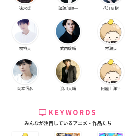
速水奨
諏訪部順一
花江夏樹
梶裕貴
武内駿輔
村瀬歩
岡本信彦
浪川大輔
阿座上洋平
KEYWORDS
みんなが注目しているアニメ・作品たち