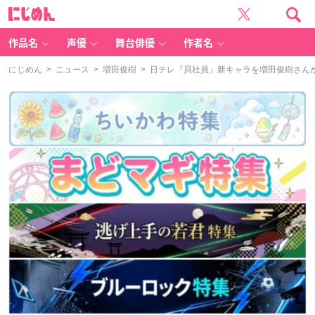
に
じ
め
ん
作品名
声優
舞台俳優
作者名
にじめん
>
ニュース
>
増田俊樹
> 日テレ『貝社員』新キャラを増田俊樹さん