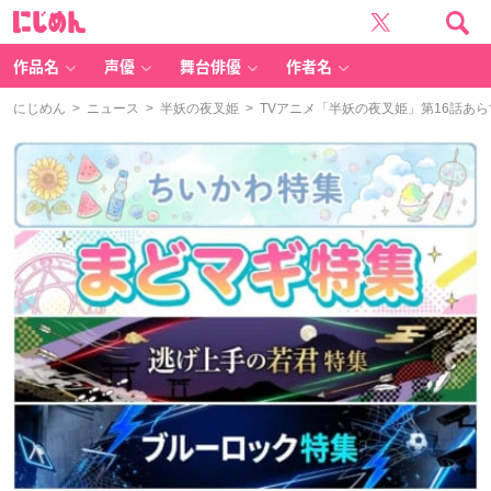
に
じ
め
ん
作品名
声優
舞台俳優
作者名
にじめん
>
ニュース
>
半妖の夜叉姫
> TVアニメ「半妖の夜叉姫」第16話