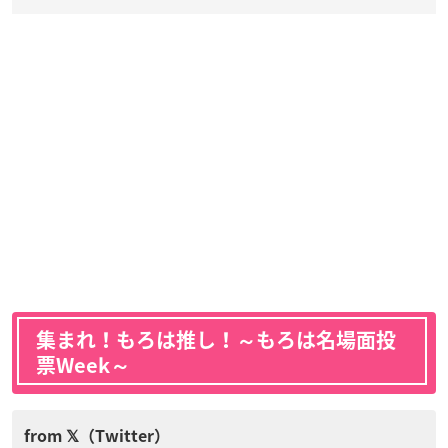
集まれ！もろは推し！～もろは名場面投
票Week～