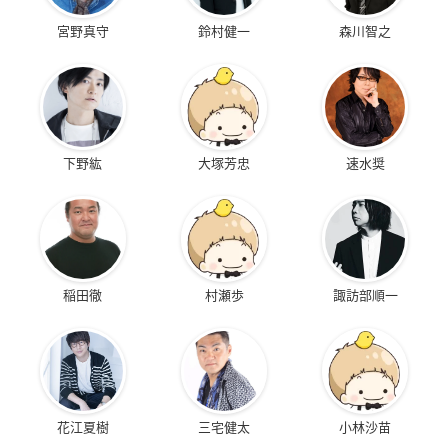
宮野真守
鈴村健一
森川智之
下野紘
大塚芳忠
速水奨
稲田徹
村瀬歩
諏訪部順一
花江夏樹
三宅健太
小林沙苗