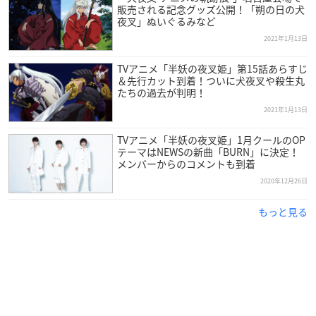
ートを参照し、もろはの名場面に投票すると、投票の結果1位
販売される記念グッズ公開！「朔の日の犬
夜叉」ぬいぐるみなど
になった場面がスペシャル壁紙として配布されます。
2021年1月13日
【投票期間】
TVアニメ「半妖の夜叉姫」第15話あらすじ
2021年1月21日(木)18:00まで
＆先行カット到着！ついに犬夜叉や殺生丸
たちの過去が判明！
【壁紙配布開始】
2021年1月13日
2021年1月23日(土)13:00～
TVアニメ「半妖の夜叉姫」1月クールのOP
テーマはNEWSの新曲「BURN」に決定！
メンバーからのコメントも到着
2020年12月26日
夜叉姫からの挑戦状！
もっと見る
「夜叉姫からの挑戦状！」は、クイズ
に正解した方の中から抽選で、各話に
つき3名様に「
半妖の夜叉姫
」のアフ
レコ台本が当たるキャンペーンです。