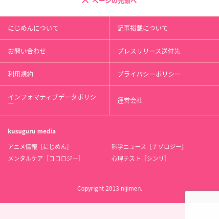
ページの先頭へ
にじめんについて
記事掲載について
お問い合わせ
プレスリリース送付先
利用規約
プライバシーポリシー
インフォマティブデータポリシ
運営会社
ー
kusuguru
media
アニメ情報［にじめん］
科学ニュース［ナゾロジー］
メンタルケア［ココロジー］
心理テスト［シンリ］
Copyright 2013 nijimen.