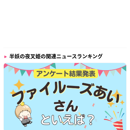
毎週放送終了後、作品公式Twitter上で本編に関するクイズが
出題されますので、正解だと思う選択肢をクリックしツイート
をすると応募完了となります。
第15話の「夜叉姫からの挑戦状！」は、1月23日(土)17時29分
まで受付中ですので、ぜひ作品公式Twitterをチェックしてみて
ください！
半妖の夜叉姫の関連ニュースランキング
作品概要
TVアニメ「半妖の夜叉姫」
【放送情報】
読売テレビ・日本テレビ系にて毎週土
曜夕方5時30分より放送中
【スタッフ】