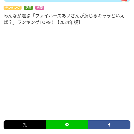
監督：佐藤照雄
ランキング
話題
声優
シリーズ構成：隅沢克之
みんなが選ぶ「ファイルーズあいさんが演じるキャラといえ
メインキャラクターデザイン：高橋留
ば？」ランキングTOP9！【2024年版】
美子
アニメーションキャラクターデザイ
ン：菱沼義仁
音楽：和田薫
アニメーション制作：サンライズ
製作：サンライズ、小学館、読売テレビ
【キャスト】
日暮とわ役：松本沙羅
せつな役：小松未可子
もろは役：田所あずさ
※敬称略