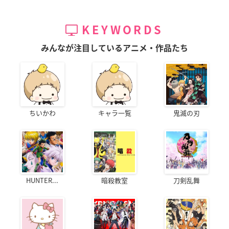
KEYWORDS
みんなが注目しているアニメ・作品たち
ちいかわ
キャラ一覧
鬼滅の刃
HUNTER...
暗殺教室
刀剣乱舞