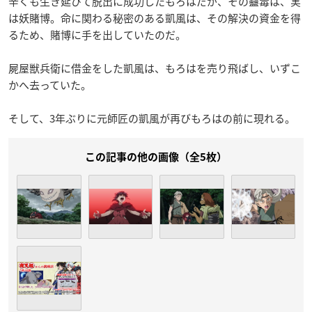
辛くも生き延びて脱出に成功したもろはだが、その蠱毒は、実
は妖賭博。命に関わる秘密のある凱風は、その解決の資金を得
るため、賭博に手を出していたのだ。
屍屋獣兵衛に借金をした凱風は、もろはを売り飛ばし、いずこ
かへ去っていた。
そして、3年ぶりに元師匠の凱風が再びもろはの前に現れる。
この記事の他の画像（全5枚）