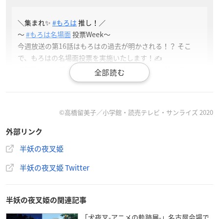
＼集まれ✨
#もろは
推し！／
～
#もろは名場面
投票Week～
今週放送の第16話はもろはの過去が明かされる！？ そこ
で、もろはの名場面投票を実施いたします！✍
選択肢から一番好きなシーンを投票いただき、1位に選ばれ
た名場面を壁紙にして配布✨
ご投票をお待ちしております！
#半妖の夜叉姫
©高橋留美子／小学館・読売テレビ・サンライズ 2020
—
半妖の夜叉姫
(@hanyo_yashahime)
January 18, 2021
外部リンク
半妖の夜叉姫
この度、もろはの過去が明かされる第16話の放送前に、「集ま
半妖の夜叉姫 Twitter
れ！もろは推し！～もろは名場面投票Week～」が作品公式Twi
tterにて開催中です。
半妖の夜叉姫の関連記事
作品公式Twitterに投稿されたアンケート機能が付いた上記ツイ
「犬夜叉-アニメの軌跡展-」名古屋会場で