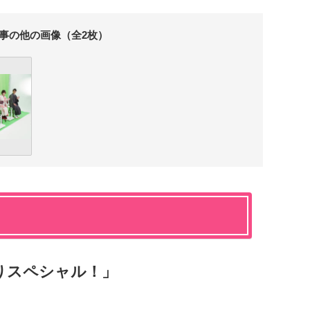
事の他の画像（全2枚）
りスペシャル！」