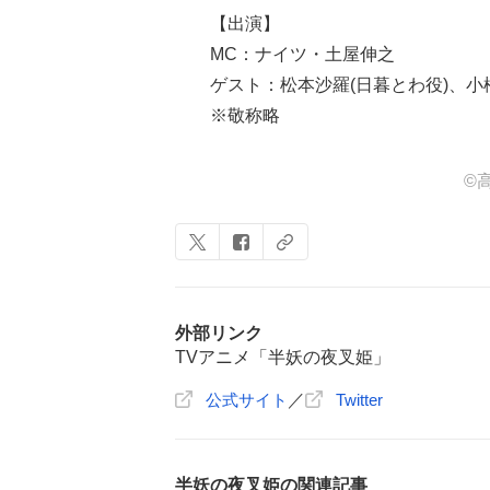
【出演】
MC：ナイツ・土屋伸之
ゲスト：松本沙羅(日暮とわ役)、小
※敬称略
©
外部リンク
TVアニメ「半妖の夜叉姫」
公式サイト
／
Twitter
半妖の夜叉姫の関連記事