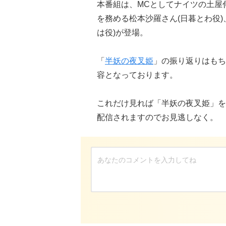
本番組は、MCとしてナイツの土屋
を務める松本沙羅さん(日暮とわ役)
は役)が登場。
「
半妖の夜叉姫
」の振り返りはもち
容となっております。
これだけ見れば「半妖の夜叉姫」を
配信されますのでお見逃しなく。