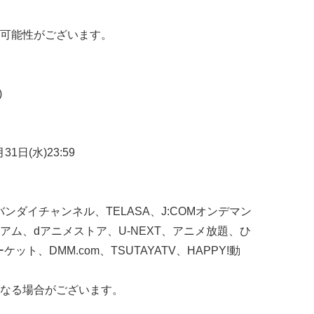
可能性がございます。
)
31日(水)23:59
ulu、バンダイチャンネル、TELASA、J:COMオンデマン
ム、dアニメストア、U-NEXT、アニメ放題、ひ
ット、DMM.com、TSUTAYATV、HAPPY!動
なる場合がございます。