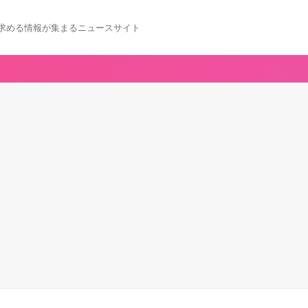
求める情報が集まるニュースサイト