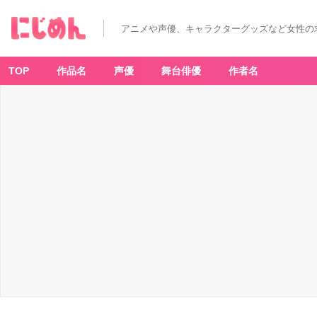
アニメや声優、キャラクターグッズなど女性の
TOP
作品名
声優
舞台俳優
作者名