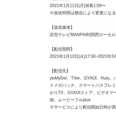
2021年1月11日(月)深夜1:59〜
※放送時間は都合により変更になる
【放送媒体】
読売テレビMANPA枠(関西ローカル
【配信期間】
2021年1月12日(火)17:30~2021年3月
【配信先】
ytvMyDo!、TVer、GYAO!、H
ドメガパック、スマートパスプレミア
かりTV、GYAO!ストア、ビデオマーケ
画、ムービーフルplus
※サービスにより配信開始日時が異