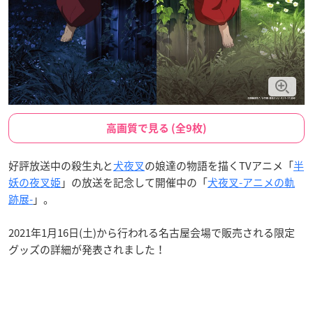
高画質で見る (全9枚)
好評放送中の殺生丸と
犬夜叉
の娘達の物語を描くTVアニメ「
半
妖の夜叉姫
」の放送を記念して開催中の「
犬夜叉-アニメの軌
跡展-
」。
2021年1月16日(土)から行われる名古屋会場で販売される限定
グッズの詳細が発表されました！