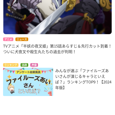
限定グッズ：手ぬぐい＆豆皿セット
アニメ
ニュース
TVアニメ「半妖の夜叉姫」第15話あらすじ＆先行カット到着！
ついに犬夜叉や殺生丸たちの過去が判明！
ランキング
話題
声優
みんなが選ぶ「ファイルーズあ
いさんが演じるキャラといえ
ば？」ランキングTOP9！【2024
年版】