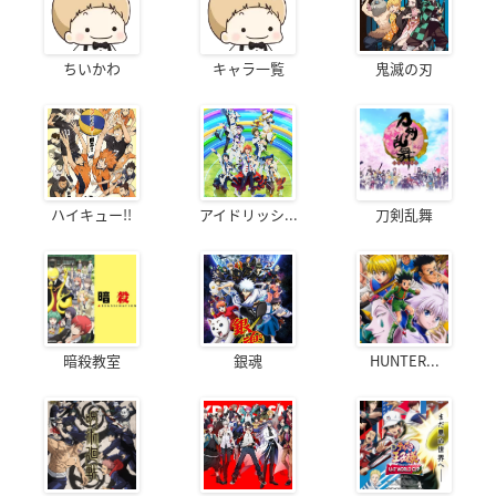
ちいかわ
キャラ一覧
鬼滅の刃
ハイキュー!!
アイドリッシ...
刀剣乱舞
暗殺教室
銀魂
HUNTER...