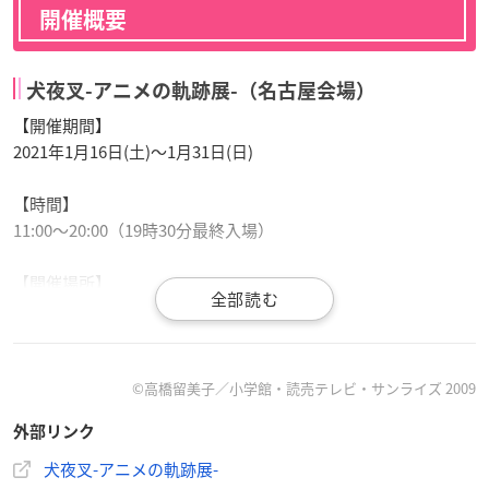
開催概要
犬夜叉-アニメの軌跡展-（名古屋会場）
【開催期間】
2021年1月16日(土)～1月31日(日)
【時間】
11:00～20:00（19時30分最終入場）
【開催場所】
名古屋パルコ 西館6F PARCO GALLERY
【主催】
株式会社ムービック
©高橋留美子／小学館・読売テレビ・サンライズ 2009
外部リンク
【入場特典】
イラストシート：全5種（ランダムで会場入口にてお渡しいた
犬夜叉-アニメの軌跡展-