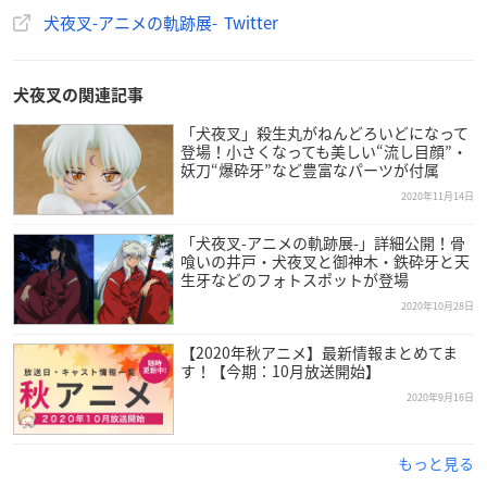
します）
犬夜叉-アニメの軌跡展- Twitter
※最終日は18時閉場（17時30分最終入場）となります。
※入場日時指定チケットを販売予定です。入場は入れ替え制で
はございません。
犬夜叉の関連記事
※営業日時は新型コロナウィルス感染症拡大防止の観点から変
更となる場合がございます。
「犬夜叉」殺生丸がねんどろいどになって
登場！小さくなっても美しい“流し目顔”・
※新型コロナウィルスの感染拡大により、急遽変更・延期・中
妖刀“爆砕牙”など豊富なパーツが付属
止となる場合がございます。
2020年11月14日
運営状況については即時イベント公式HP及び公式Twitterでご
案内いたします。
「犬夜叉-アニメの軌跡展-」詳細公開！骨
喰いの井戸・犬夜叉と御神木・鉄砕牙と天
生牙などのフォトスポットが登場
2020年10月28日
チケット情報（名古屋会場）
【2020年秋アニメ】最新情報まとめてま
す！【今期：10月放送開始】
2020年9月16日
【前売り券販売期間】
2020年12月19日(土)10:00～1月30日(土)17:59
※前売り券の販売は前日の17:59までとなります。
もっと見る