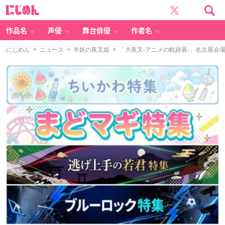
に
じ
め
ん
作品名
声優
舞台俳優
作者名
にじめん
>
ニュース
>
半妖の夜叉姫
> 「犬夜叉-アニメの軌跡展-」名古屋