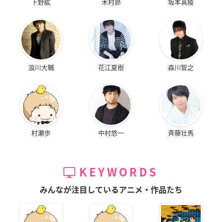
下野紘
木村昴
坂本真綾
浪川大輔
花江夏樹
森川智之
村瀬歩
中村悠一
斉藤壮馬
KEYWORDS
みんなが注目しているアニメ・作品たち