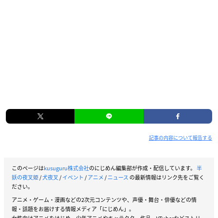
記事の内容について報告する
このページは
kusuguru株式会社
のにじめん編集部が作成・配信しています。
半
妖の夜叉姫
/
犬夜叉
/
イベント
/
アニメ
/
ニュース
の最新情報はリンク先をご覧く
ださい。
アニメ・ゲーム・漫画などの2次元コンテンツや、声優・舞台・俳優などの情
報・話題をお届けする情報メディア「にじめん」。