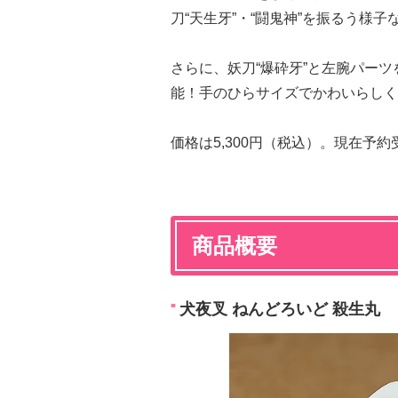
刀“天生牙”・“闘鬼神”を振るう様
さらに、妖刀“爆砕牙”と左腕パー
能！手のひらサイズでかわいらしく
価格は5,300円（税込）。現在予
商品概要
犬夜叉 ねんどろいど 殺生丸