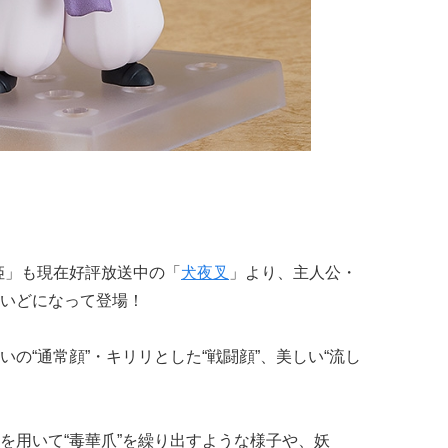
姫」も現在好評放送中の「
犬夜叉
」より、主人公・
いどになって登場！
の“通常顔”・キリリとした“戦闘顔”、美しい“流し
を用いて“毒華爪”を繰り出すような様子や、妖