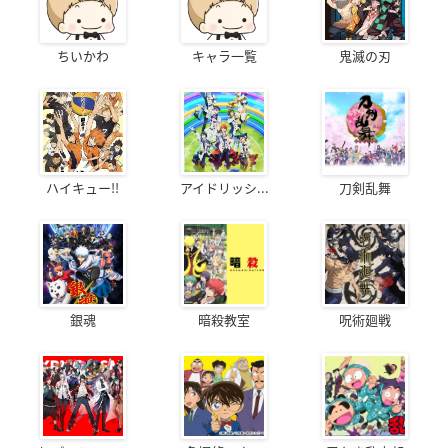
ちいかわ
キャラ一覧
鬼滅の刃
ハイキュー!!
アイドリッシ...
刀剣乱舞
銀魂
暗殺教室
呪術廻戦