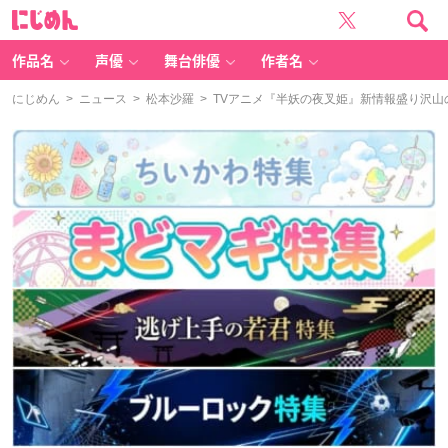
に
じ
め
ん
作品名
声優
舞台俳優
作者名
にじめん
>
ニュース
>
松本沙羅
> TVアニメ『半妖の夜叉姫』新情報盛り沢山