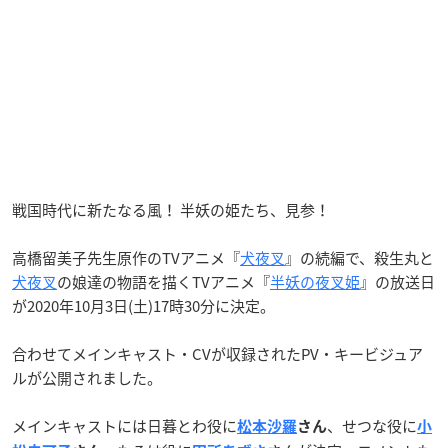
戦国時代に新たなる風！ 半妖の姫たち、見参！
高橋留美子先生原作のTVアニメ『
犬夜叉
』の続編で、殺生丸と
犬夜叉
の娘達の物語を描くTVアニメ『
半妖の夜叉姫
』の放送日
が2020年10月3日(土)17時30分に決定。
合わせてメインキャスト・CVが収録されたPV・キービジュア
ルが公開されました。
メインキャストには日暮とわ役に
、せつな役に
松本沙羅
さん
小