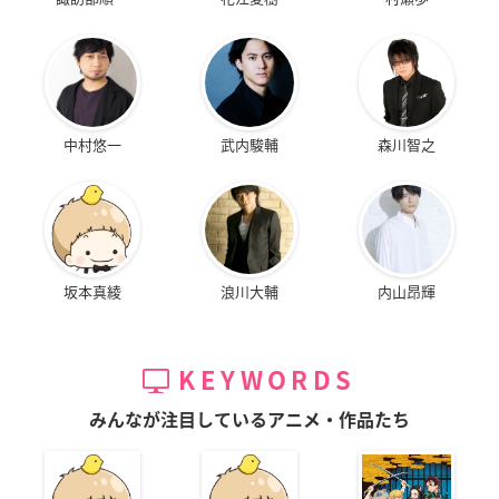
中村悠一
武内駿輔
森川智之
坂本真綾
浪川大輔
内山昂輝
KEYWORDS
みんなが注目しているアニメ・作品たち