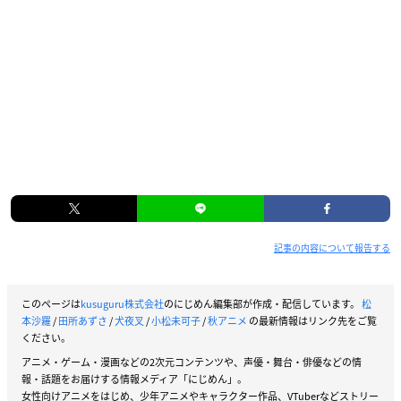
記事の内容について報告する
このページは
kusuguru株式会社
のにじめん編集部が作成・配信しています。
松
本沙羅
/
田所あずさ
/
犬夜叉
/
小松未可子
/
秋アニメ
の最新情報はリンク先をご覧
ください。
アニメ・ゲーム・漫画などの2次元コンテンツや、声優・舞台・俳優などの情
報・話題をお届けする情報メディア「にじめん」。
女性向けアニメをはじめ、少年アニメやキャラクター作品、VTuberなどストリー