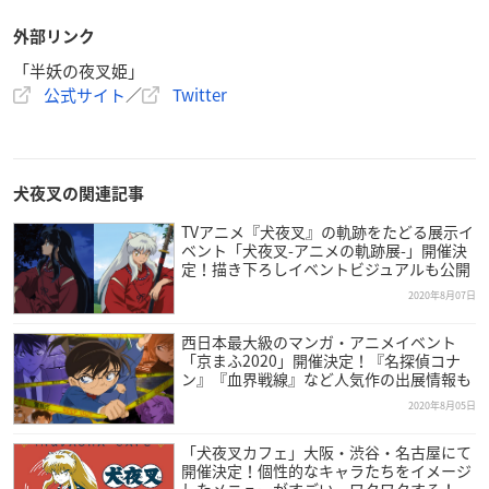
外部リンク
「半妖の夜叉姫」
公式サイト
／
Twitter
犬夜叉の関連記事
TVアニメ『犬夜叉』の軌跡をたどる展示イ
ベント「犬夜叉-アニメの軌跡展-」開催決
定！描き下ろしイベントビジュアルも公開
2020年8月07日
西日本最大級のマンガ・アニメイベント
「京まふ2020」開催決定！『名探偵コナ
ン』『血界戦線』など人気作の出展情報も
2020年8月05日
「犬夜叉カフェ」大阪・渋谷・名古屋にて
開催決定！個性的なキャラたちをイメージ
したメニューがすごい…ワクワクする！