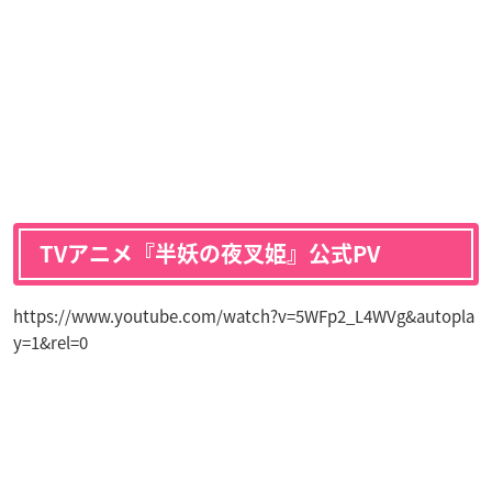
TVアニメ『半妖の夜叉姫』公式PV
https://www.youtube.com/watch?v=5WFp2_L4WVg&autopla
y=1&rel=0