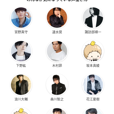
宮野真守
速水奨
諏訪部順一
下野紘
木村昴
坂本真綾
浪川大輔
森川智之
花江夏樹