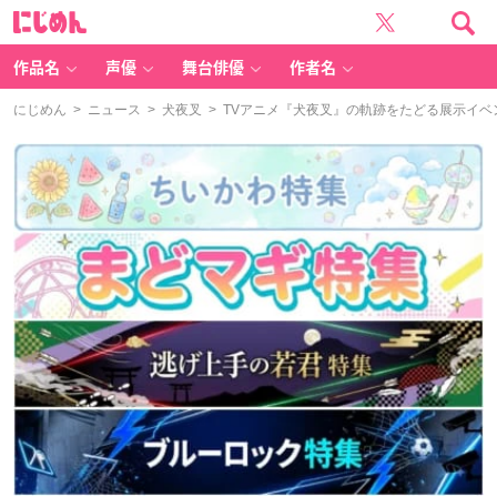
に
じ
め
ん
作品名
声優
舞台俳優
作者名
にじめん
>
ニュース
>
犬夜叉
> TVアニメ『犬夜叉』の軌跡をたどる展示イベ