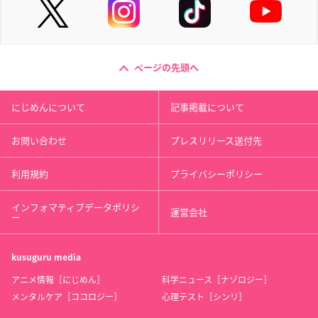
ページの先頭へ
にじめんについて
記事掲載について
お問い合わせ
プレスリリース送付先
利用規約
プライバシーポリシー
インフォマティブデータポリシ
運営会社
ー
kusuguru
media
アニメ情報［にじめん］
科学ニュース［ナゾロジー］
メンタルケア［ココロジー］
心理テスト［シンリ］