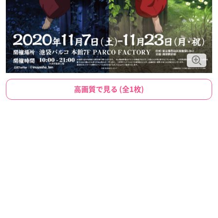
高画質で見る (全1枚)