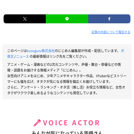
記事の内容について報告する
このページは
kusuguru株式会社
のにじめん編集部が作成・配信しています。
犬
夜叉
/
ニュース
の最新情報はリンク先をご覧ください。
アニメ・ゲーム・漫画などの2次元コンテンツや、声優・舞台・俳優などの情
報・話題をお届けする情報メディア「にじめん」。
女性向けアニメをはじめ、少年アニメやキャラクター作品、VTuberなどストリー
マーにも幅を広げ、オタクが気になる情報を幅広くお届けしています。
さらに、アンケート・ランキング・オタ活（推し活）お役立ち情報など、女性オ
タクがワクワク楽しめるようなコンテンツも発信しています。
VOICE ACTOR
みんなが気になっている声優さん