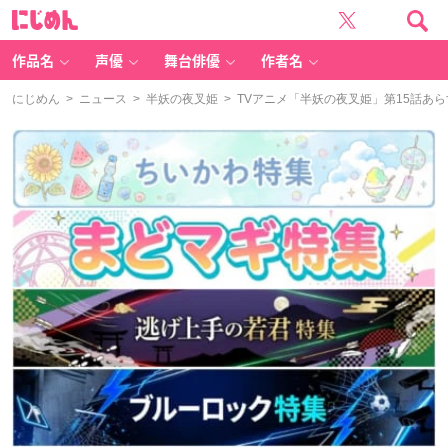
に
じ
め
ん
作品名
声優
舞台俳優
作者名
にじめん
>
ニュース
>
半妖の夜叉姫
> TVアニメ「半妖の夜叉姫」第15話