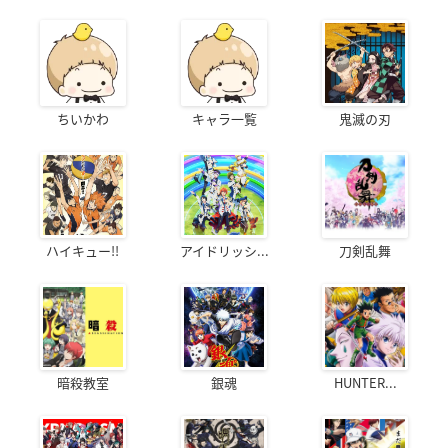
ちいかわ
キャラ一覧
鬼滅の刃
ハイキュー!!
アイドリッシ...
刀剣乱舞
暗殺教室
銀魂
HUNTER...