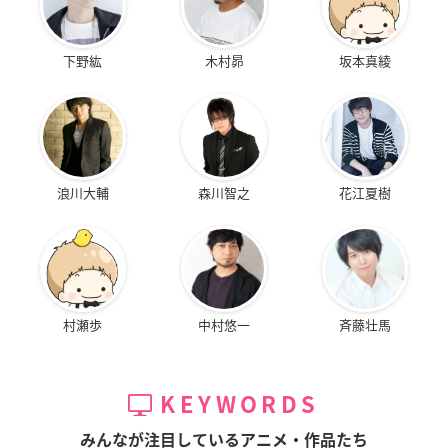
下野紘
木村昴
坂本真綾
浪川大輔
森川智之
花江夏樹
村瀬歩
中村悠一
斉藤壮馬
KEYWORDS
みんなが注目しているアニメ・作品たち