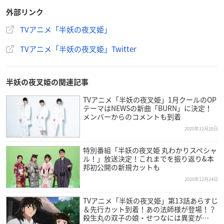
音楽：和田薫
外部リンク
アニメーション制作：サンライズ
製作：サンライズ、小学館、読売テレビ
TVアニメ「半妖の夜叉姫」
TVアニメ「半妖の夜叉姫」Twitter
【キャスト】
日暮とわ役：松本沙羅
せつな役：小松未可子
半妖の夜叉姫の関連記事
もろは役：田所あずさ
※敬称略
TVアニメ「半妖の夜叉姫」1月クールのOP
テーマはNEWSの新曲「BURN」に決定！
メンバーからのコメントも到着
2020年12月26日
特別番組「半妖の夜叉姫 丸わかりスペシャ
ル！」放送決定！これまでを振り返り&本
邦初公開の新規カットも
2020年12月24日
TVアニメ「半妖の夜叉姫」第13話あらすじ
＆先行カット到着！あの法師様が登場！？
殺生丸の双子の娘・せつなには異変が…