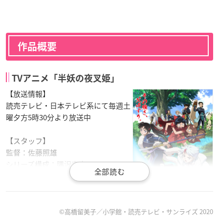
作品概要
TVアニメ「半妖の夜叉姫」
【放送情報】
読売テレビ・日本テレビ系にて毎週土
曜夕方5時30分より放送中
【スタッフ】
監督：佐藤照雄
シリーズ構成：隅沢克之
メインキャラクターデザイン：高橋留
美子
アニメーションキャラクターデザイ
ン：菱沼義仁
©高橋留美子／小学館・読売テレビ・サンライズ 2020