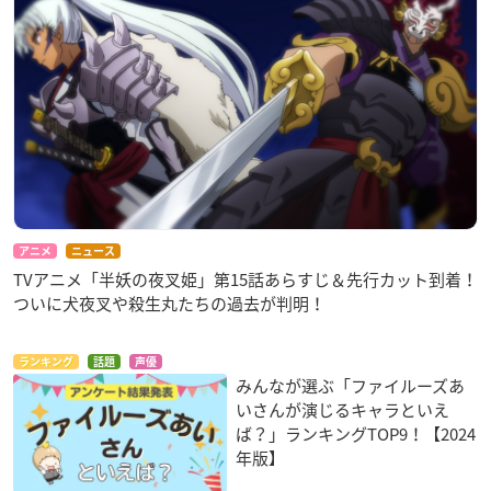
アニメ
ニュース
TVアニメ「半妖の夜叉姫」第15話あらすじ＆先行カット到着！
ついに犬夜叉や殺生丸たちの過去が判明！
ランキング
話題
声優
みんなが選ぶ「ファイルーズあ
いさんが演じるキャラといえ
ば？」ランキングTOP9！【2024
年版】