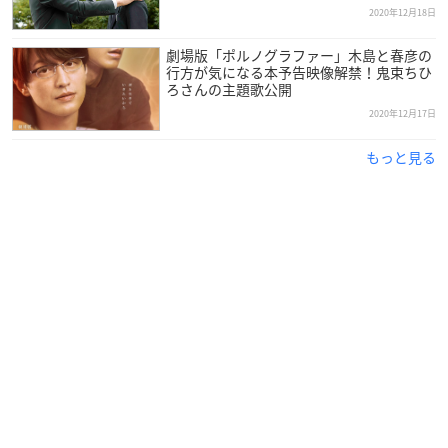
制作統括：海辺潔（NHK）、西紀州（AX-ON）
2020年12月18日
演出：本多繁勝
劇場版「ポルノグラファー」木島と春彦の
行方が気になる本予告映像解禁！鬼束ちひ
【出演】
ろさんの主題歌公開
重岡大毅（ジャニーズWEST）
2020年12月17日
黒島結菜
もっと見る
小松和重
武井壮
北村有起哉 ほか
※敬称略
商品概要
悲熊 1 (LINEコミックス)