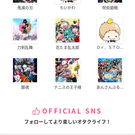
鬼滅の刃
ちいかわ
呪術廻戦
刀剣乱舞
忍たま乱太郎
Ｄｒ．ＳＴＯ...
銀魂
テニスの王子様
あんさんぶる...
OFFICIAL SNS
フォローしてより楽しいオタクライフ！