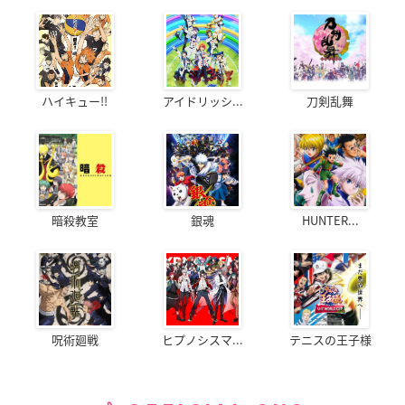
ハイキュー!!
アイドリッシ...
刀剣乱舞
暗殺教室
銀魂
HUNTER...
呪術廻戦
ヒプノシスマ...
テニスの王子様