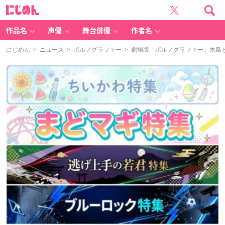
に
じ
め
ん
作品名
声優
舞台俳優
作者名
にじめん
>
ニュース
>
ポルノグラファー
> 劇場版「ポルノグラファー」木