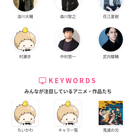
浪川大輔
森川智之
花江夏樹
村瀬歩
中村悠一
武内駿輔
KEYWORDS
みんなが注目しているアニメ・作品たち
ちいかわ
キャラ一覧
鬼滅の刃