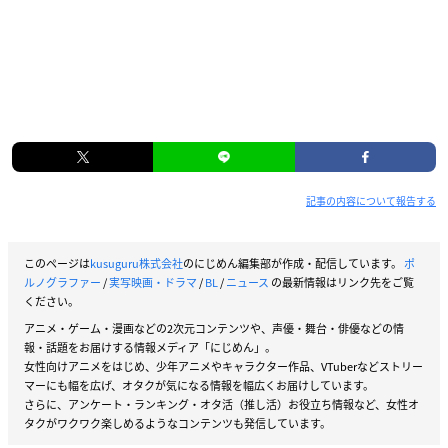
猪塚健太
吉田宗洋
大石吾朗
松本若菜
奥野壮
小林涼子
前野朋哉
※敬称略
記事の内容について報告する
このページは
kusuguru株式会社
のにじめん編集部が作成・配信しています。
ポ
ルノグラファー
/
実写映画・ドラマ
/
BL
/
ニュース
の最新情報はリンク先をご覧
【情報解禁】
ください。
／
アニメ・ゲーム・漫画などの2次元コンテンツや、声優・舞台・俳優などの情
本編映像が
報・話題をお届けする情報メディア「にじめん」。
女性向けアニメをはじめ、少年アニメやキャラクター作品、VTuberなどストリー
本予告として初解禁💖🎬
マーにも幅を広げ、オタクが気になる情報を幅広くお届けしています。
＼
さらに、アンケート・ランキング・オタ活（推し活）お役立ち情報など、女性オ
すれ違う木島と春彦の行方が気になる切ない本予告が初公
タクがワクワク楽しめるようなコンテンツも発信しています。
開です✨
#鬼束ちひろ
さんの優しく美しい主題歌も是非お聴