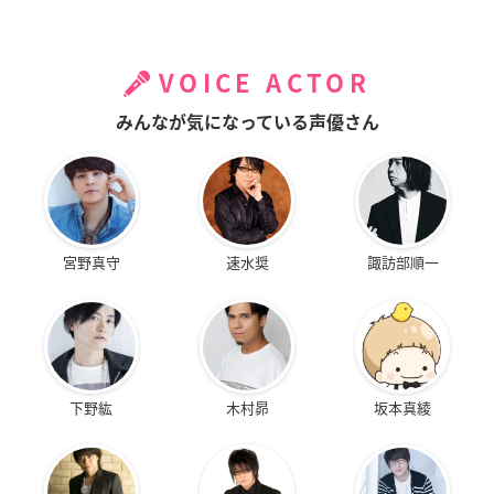
きください♬
#劇場版ポルノグラファー
#竹財輝之助
#猪塚
健太
pic.twitter.com/yKEv1udJJL
— 9.8ブルーレイ＆DVD発売💿『劇場版
ポルノグラファー
～
VOICE ACTOR
プレイバック～』公式🖋 (@pgpb_movie)
December 17, 2
020
みんなが気になっている声優さん
宮野真守
速水奨
諏訪部順一
下野紘
木村昴
坂本真綾