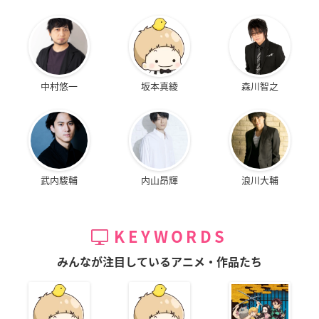
中村悠一
坂本真綾
森川智之
武内駿輔
内山昂輝
浪川大輔
KEYWORDS
みんなが注目しているアニメ・作品たち