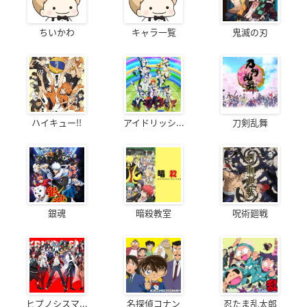
ちいかわ
キャラ一覧
鬼滅の刃
ハイキュー!!
アイドリッシ...
刀剣乱舞
銀魂
暗殺教室
呪術廻戦
ヒプノシスマ...
名探偵コナン
忍たま乱太郎