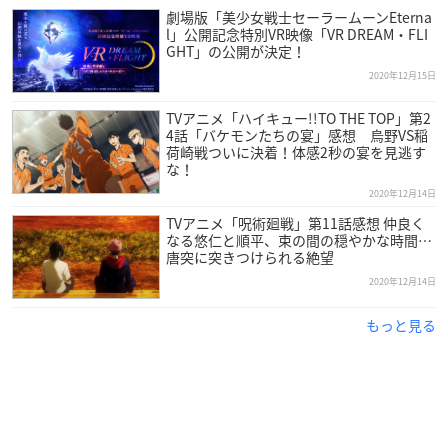
劇場版「美少女戦士セーラームーンEterna
l」公開記念特別VR映像「VR DREAM・FLI
GHT」の公開が決定！
2020年12月15日
TVアニメ「ハイキュー!!TO THE TOP」第2
4話「バケモンたちの宴」感想 烏野VS稲
荷崎戦ついに決着！体感2秒の宴を見逃す
な！
2020年12月14日
TVアニメ「呪術廻戦」第11話感想 仲良く
なる悠仁と順平、束の間の穏やかな時間…
唐突に突きつけられる絶望
2020年12月14日
もっと見る