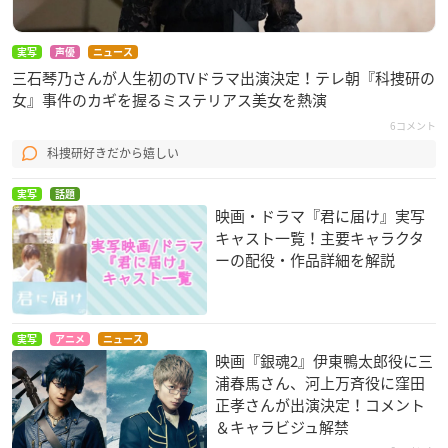
実写
声優
ニュース
三石琴乃さんが人生初のTVドラマ出演決定！テレ朝『科捜研の
女』事件のカギを握るミステリアス美女を熱演
6コメント
科捜研好きだから嬉しい
実写
話題
映画・ドラマ『君に届け』実写
キャスト一覧！主要キャラクタ
ーの配役・作品詳細を解説
実写
アニメ
ニュース
映画『銀魂2』伊東鴨太郎役に三
浦春馬さん、河上万斉役に窪田
正孝さんが出演決定！コメント
＆キャラビジュ解禁