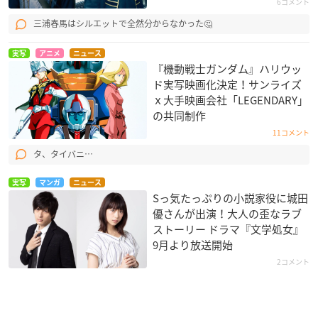
6コメント
三浦春馬はシルエットで全然分からなかった🤔
実写
アニメ
ニュース
『機動戦士ガンダム』ハリウッ
ド実写映画化決定！サンライズ
ｘ大手映画会社​「LEGENDARY​​」
の共同制作
11コメント
タ、タイバニ…
実写
マンガ
ニュース
Sっ気たっぷりの小説家役に城田
優さんが出演！大人の歪なラブ
ストーリー ドラマ『文学処女』
9月より放送開始
2コメント