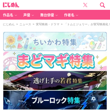
に
じ
め
ん
作品名
声優
舞台俳優
作者名
にじめん
>
ニュース
>
実写映画・ドラマ
> 「トムとジェリー」が実写映画化！