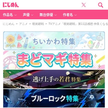
に
じ
め
ん
作品名
声優
舞台俳優
作者名
にじめん
>
アニメ
>
呪術廻戦
> TVアニメ「呪術廻戦」第11話感想 仲良く