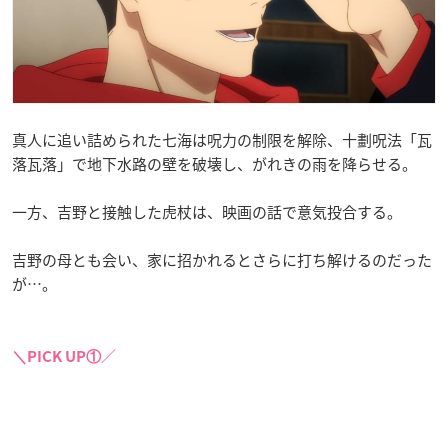
真人に追い詰められた七海は呪力の制限を解除、十劃呪法「瓦
落瓦落」で地下水路の壁を破壊し、がれきの雨を降らせる。
一方、吉野と接触した虎杖は、映画の話で意気投合する。
吉野の母とも会い、家に招かれるとさらに打ち解けるのだった
が…。
＼PICK UP①／