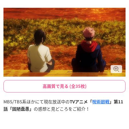
高画質で見る (全35枚)
MBS/TBS系ほかにて現在放送中の
TVアニメ「
呪術廻戦
」第11
の感想と見どころをご紹介！
話「固陋蠢愚」