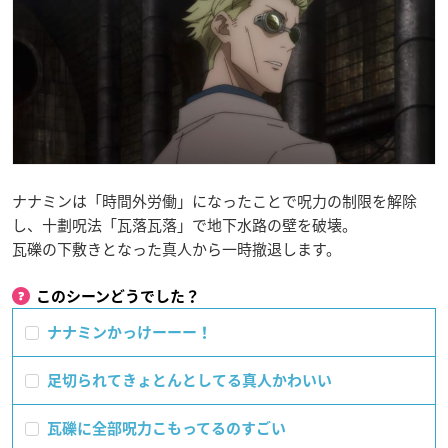
ナナミンは「時間外労働」になったことで呪力の制限を解除
し、十劃呪法「瓦落瓦落」で地下水路の壁を破壊。
瓦礫の下敷きとなった真人から一時撤退します。
このシーンどうでした？
ナナミンかっけーーー！
足切られてきょとんとしてる真人かわいい
瓦礫に全部呪力こもってるのすごい