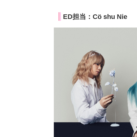
ED担当：Cö shu Nie