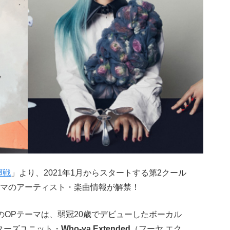
廻戦
」より、2021年1月からスタートする第2クール
マのアーティスト・楽曲情報が解禁！
のOPテーマは、弱冠20歳でデビューしたボーカル
ーターズユニット・
Who-ya Extended
（フーヤ エク