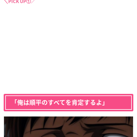
＼PICK UP①／
「俺は順平のすべてを肯定するよ」