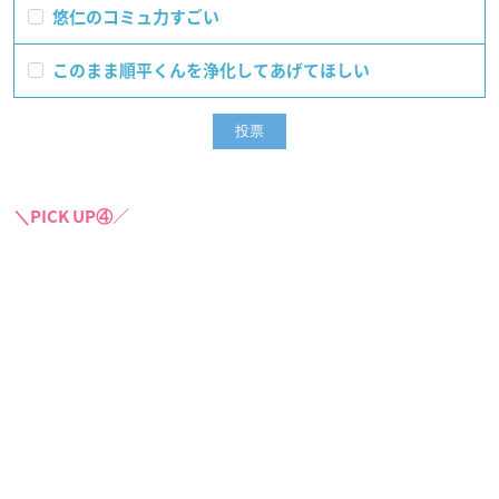
悠仁のコミュ力すごい
このまま順平くんを浄化してあげてほしい
＼PICK UP④／