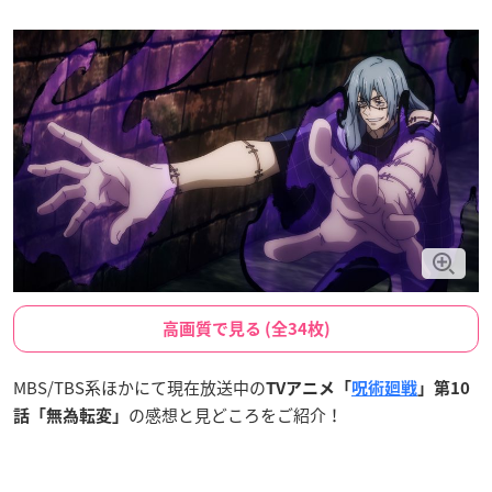
高画質で見る (全34枚)
MBS/TBS系ほかにて現在放送中の
TVアニメ「
呪術廻戦
」第10
の感想と見どころをご紹介！
話「無為転変」