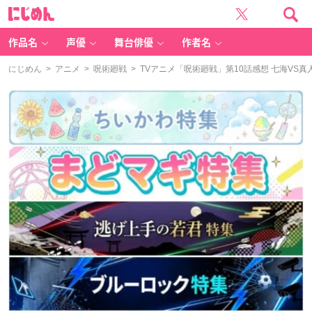
に
じ
め
ん
作品名
声優
舞台俳優
作者名
にじめん
>
アニメ
>
呪術廻戦
> TVアニメ「呪術廻戦」第10話感想 七海V