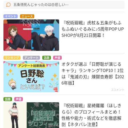
五条悟死んじゃったのは😞悲しい⋯
イベント
ニュース
『呪術廻戦』虎杖＆五条がもふ
もふぬいぐるみに♪5周年POP UP
SHOPが8月21日開幕！
ランキング
アンケート
話題
声優
オタクが選ぶ「日野聡が演じる
キャラ」ランキングTOP10！1位
は『鬼滅の刃』煉󠄁獄杏寿郎【202
6年版】
2コメント
話題
声優
『呪術廻戦』星綺羅羅（ほしき
らら）のプロフィールまとめ！
性格や能力・術式などを徹底解
剖【ネタバレ注意】