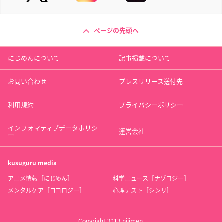
ページの先頭へ
にじめんについて
記事掲載について
お問い合わせ
プレスリリース送付先
利用規約
プライバシーポリシー
インフォマティブデータポリシ
運営会社
ー
kusuguru
media
アニメ情報［にじめん］
科学ニュース［ナゾロジー］
メンタルケア［ココロジー］
心理テスト［シンリ］
Copyright 2013 nijimen.