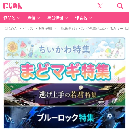
に
じ
め
ん
作品名
声優
舞台俳優
作者名
にじめん
>
グッズ
>
呪術廻戦
> 「呪術廻戦」パンダ先輩がぬいぐるみキーホ