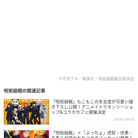
©芥見下々／集英社・呪術廻戦製作委員会
呪術廻戦の関連記事
「呪術廻戦」もこもこの冬支度が可愛い描
き下ろし公開！アニメイトでオンリーショ
ップ&コラボカフェ開催決定
2020年12月01日
「呪術廻戦」×「ぷっちょ」虎杖・伏黒・
五条らが描かれたコラボパッケージ発売！