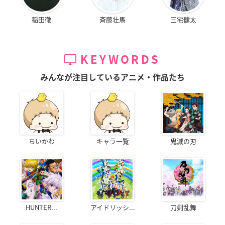
稲田徹
斉藤壮馬
三宅健太
KEYWORDS
みんなが注目しているアニメ・作品たち
ちいかわ
キャラ一覧
鬼滅の刃
HUNTER...
アイドリッシ...
刀剣乱舞