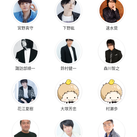
宮野真守
下野紘
速水奨
諏訪部順一
鈴村健一
森川智之
花江夏樹
大塚芳忠
村瀬歩