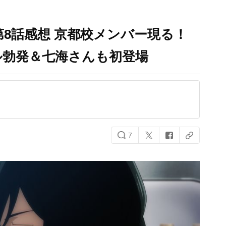
第8話感想 京都校メンバー現る！
ル勃発＆七海さんも初登場
7