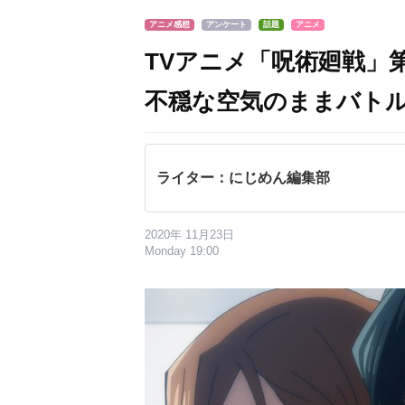
アニメ感想
アンケート
話題
アニメ
TVアニメ「呪術廻戦」
不穏な空気のままバト
ライター：にじめん編集部
2020年 11月23日
Monday 19:00