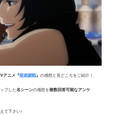
TVアニメ『
呪術廻戦
』
の感想と見どころをご紹介！
ップした
名シーン
の感想を
複数回答可能なアンケ
えて下さい♪