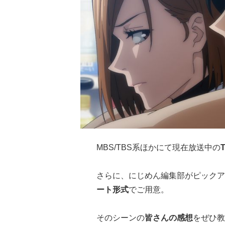
MBS/TBS系ほかにて現在放送中の
さらに、にじめん編集部がピックア
ート形式
でご用意。
そのシーンの
皆さんの感想
をぜひ教