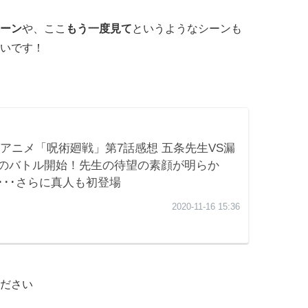
ーン
や、ここ
もう一度見て
というようなシーンも
いです！
ださい