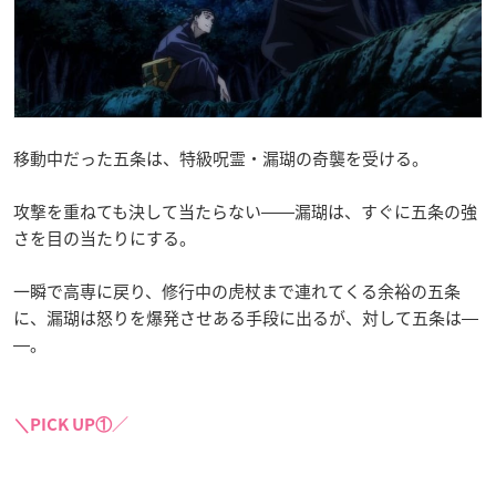
移動中だった五条は、特級呪霊・漏瑚の奇襲を受ける。
攻撃を重ねても決して当たらない――漏瑚は、すぐに五条の強
さを目の当たりにする。
一瞬で高専に戻り、修行中の虎杖まで連れてくる余裕の五条
に、漏瑚は怒りを爆発させある手段に出るが、対して五条は―
―。
＼PICK UP①／