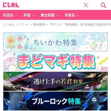
に
じ
め
ん
作品名
声優
舞台俳優
作者名
にじめん
>
アニメ
>
呪術廻戦
> TVアニメ「呪術廻戦」第7話感想 五条先生