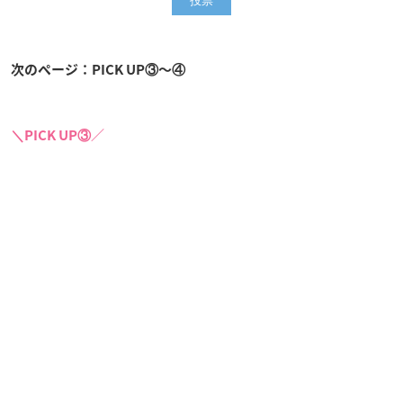
次のページ：PICK UP③〜④
＼PICK UP③／