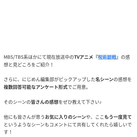
MBS/TBS系ほかにて現在放送中の
の感
TVアニメ『
呪術廻戦
』
想と見どころをご紹介！
さらに、にじめん編集部がピックアップした
の感想を
名シーン
でご用意。
複数回答可能なアンケート形式
そのシーンの
をぜひ教えて下さい♪
皆さんの感想
他にも皆さんが思う
や、ここ
お気に入りのシーン
もう一度見て
というようなシーンもコメントにて共有してくれたら嬉しいで
す！