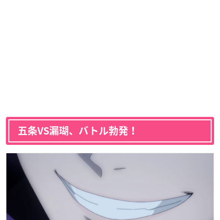
五条VS漏瑚、バトル勃発！