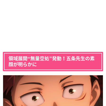
領域展開“無量空処”発動！五条先生の素
顔が明らかに