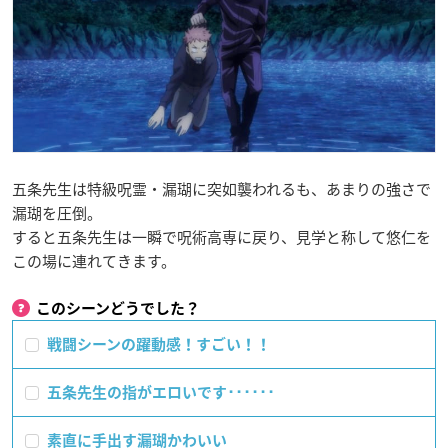
五条先生は特級呪霊・漏瑚に突如襲われるも、あまりの強さで
漏瑚を圧倒。
すると五条先生は一瞬で呪術高専に戻り、見学と称して悠仁を
この場に連れてきます。
このシーンどうでした？
戦闘シーンの躍動感！すごい！！
五条先生の指がエロいです･･････
素直に手出す漏瑚かわいい