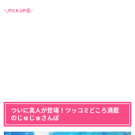
＼PICK UP④／
ついに真人が登場！ツッコミどころ満載
のじゅじゅさんぽ