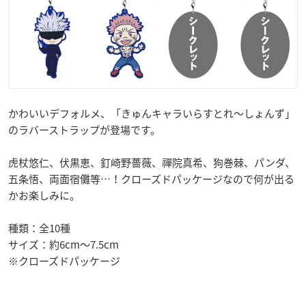
かわいいデフォルメ、「きゅんキャラいらすとれ～しょんず」
のラバーストラップが登場です。
虎杖悠仁、伏黒恵、釘崎野薔薇、禪院真希、狗巻棘、パンダ、
五条悟、両面宿儺等…！クローズドパッケージなので何が出る
かお楽しみに。
種類：全10種
サイズ：約6cm～7.5cm
※クローズドパッケージ