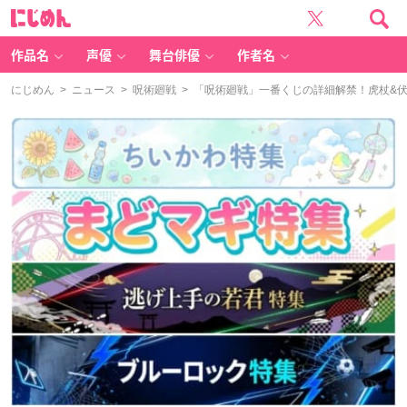
に
じ
め
ん
作品名
声優
舞台俳優
作者名
にじめん
>
ニュース
>
呪術廻戦
> 「呪術廻戦」一番くじの詳細解禁！虎杖&