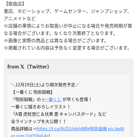
【取扱店】
書店、ホビーショップ、ゲームセンター、ジャンプショップ、
アニメイトなど
※店舗の事情によりお取扱いが中止になる場合や発売時期が異
なる場合がございます。なくなり次第終了となります。
※画像と実際の商品とは異なる場合がございます。
※掲載されている内容は予告なく変更する場合がございます。
＼12月19日(土)より順次発売予定／
【一番くじ 呪術廻戦】
『呪術廻戦』の
#一番くじ
が早くも登場！
一番くじ描きおろしイラスト！
「A賞 虎杖悠仁＆伏黒 恵 キャンバスボード」など
全ラインナップを大公開！！
商品詳細は⇒
https://t.co/IhZUUqkhWB
#呪術廻戦
pic.twitt
er.com/2gQ58yG4sf