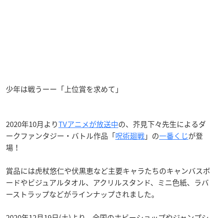
少年は戦うーー「上位賞を求めて」
2020年10月より
TVアニメが放送中
の、芥見下々先生によるダ
ークファンタジー・バトル作品「
呪術廻戦
」の
一番くじ
が登
場！
賞品には虎杖悠仁や伏黒恵など主要キャラたちのキャンバスボ
ードやビジュアルタオル、アクリルスタンド、ミニ色紙、ラバ
ーストラップなどがラインナップされました。
2020年12月19日(土)より、全国のホビーショップやジャンプシ