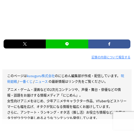
記事の内容について報告する
このページは
kusuguru株式会社
のにじめん編集部が作成・配信しています。
呪
術廻戦
/
一番くじ
/
ニュース
の最新情報はリンク先をご覧ください。
アニメ・ゲーム・漫画などの2次元コンテンツや、声優・舞台・俳優などの情
報・話題をお届けする情報メディア「にじめん」。
女性向けアニメをはじめ、少年アニメやキャラクター作品、VTuberなどストリー
マーにも幅を広げ、オタクが気になる情報を幅広くお届けしています。
さらに、アンケート・ランキング・オタ活（推し活）お役立ち情報など、女性オ
タクがワクワク楽しめるようなコンテンツも発信しています。