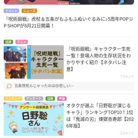
イベント
ニュース
『呪術廻戦』虎杖＆五条がもふもふぬいぐるみに♪5周年POP U
P SHOPが8月21日開幕！
話題
アニメ
『呪術廻戦』キャラクター生死
一覧！登場人物の生存状況をわ
かりやすく紹介【ネタバレ注
意】
7コメント
五条悟死んじゃったのは😞悲しい⋯
ランキング
アンケート
話題
声優
オタクが選ぶ「日野聡が演じる
キャラ」ランキングTOP10！1位
は『鬼滅の刃』煉󠄁獄杏寿郎【202
6年版】
2コメント