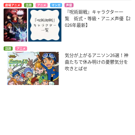
劇場アニメ
話題
アニメ
マンガ
声優
『呪術廻戦』キャラクター一
覧 術式・等級・アニメ声優【2
026年最新】
話題
アニメ
気分が上がるアニソン26選！神
曲たちで休み明けの憂鬱気分を
吹きとばせ