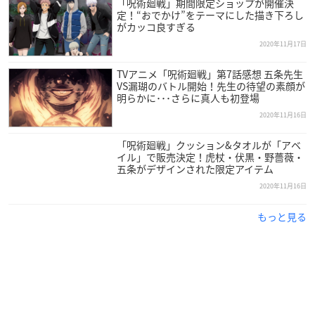
「呪術廻戦」期間限定ショップが開催決
定！“おでかけ”をテーマにした描き下ろし
がカッコ良すぎる
2020年11月17日
TVアニメ「呪術廻戦」第7話感想 五条先生
VS漏瑚のバトル開始！先生の待望の素顔が
明らかに･･･さらに真人も初登場
2020年11月16日
「呪術廻戦」クッション&タオルが「アベ
イル」で販売決定！虎杖・伏黒・野薔薇・
五条がデザインされた限定アイテム
2020年11月16日
もっと見る