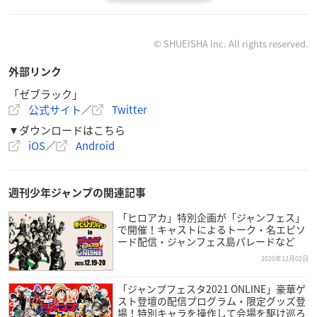
レジェンド大特集‼として、
12/3～12/25まで
『
#ONEPIECE
』32巻無料🙌
#東の海編
#アラバスタ編
#空島
©︎ SHUEISHA Inc. All rights reserved.
編
外部リンク
が対象範囲✨
「ゼブラック」
アプリで毎日ログインすると
公式サイト
／
Twitter
ポイント＆コインがもらえる👇
📱集英社公式アプリ
#ゼブラック
https://t.co/qHSKVHEZyc
▼ダウンロードはこちら
pic.twitter.com/OYrjat8Odq
iOS
／
Android
— ゼブラック（集英社公式・総合電子書店） (@zebrack_c
omic)
December 3, 2020
週刊少年ジャンプの関連記事
「ヒロアカ」特別企画が「ジャンフェス」
で開催！キャストによるトーク・名エピソ
ード配信・ジャンフェス島パレードなど
2020年12月02日
「ジャンプフェスタ2021 ONLINE」豪華ゲ
スト登壇の配信プログラム・限定グッズ登
場！特別キャラを操作して会場を駆け巡ろ