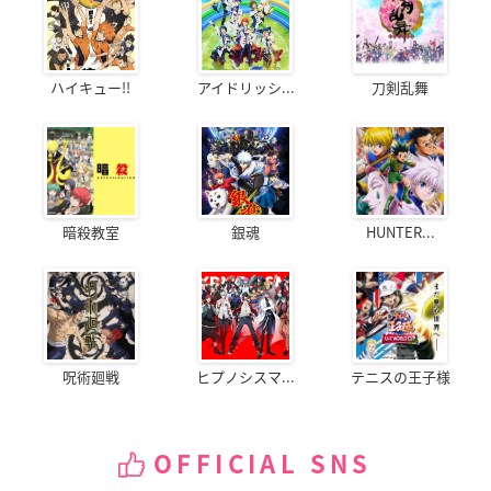
ハイキュー!!
アイドリッシ...
刀剣乱舞
暗殺教室
銀魂
HUNTER...
呪術廻戦
ヒプノシスマ...
テニスの王子様
OFFICIAL SNS