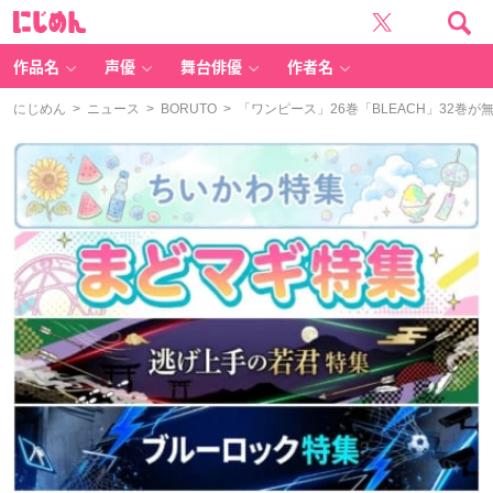
に
じ
め
ん
作品名
声優
舞台俳優
作者名
にじめん
>
ニュース
>
BORUTO
> 「ワンピース」26巻「BLEACH」32巻