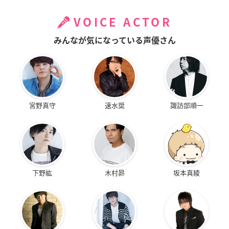
VOICE ACTOR
みんなが気になっている声優さん
宮野真守
速水奨
諏訪部順一
下野紘
木村昴
坂本真綾