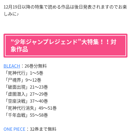
12月19日以降の特集で読める作品は後日発表されますのでお楽
しみに♪
”少年ジャンプレジェンド”大特集！！対
象作品
BLEACH
：26巻分無料
「死神代行」1～5巻
「尸魂界」9～12巻
「破面出現」21～23巻
「虚圏潜入」27～29巻
「空座決戦」37～40巻
「死神代行消失」49～51巻
「千年血戦」55～58巻
ONE PIECE
：32巻まで無料