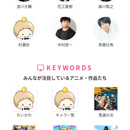
浪川大輔
花江夏樹
森川智之
村瀬歩
中村悠一
斉藤壮馬
KEYWORDS
みんなが注目しているアニメ・作品たち
ちいかわ
キャラ一覧
鬼滅の刃