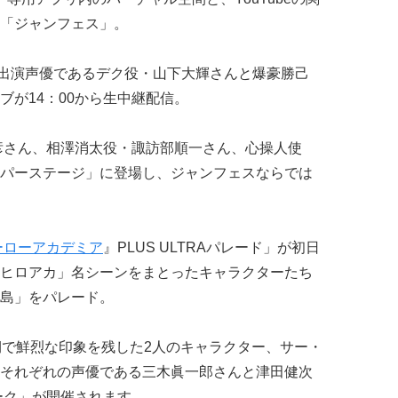
「ジャンフェス」。
カ」出演声優であるデク役・山下大輝さんと爆豪勝己
ブが14：00から生中継配信。
信彦さん、相澤消太役・諏訪部順一さん、心操人使
パーステージ」に登場し、ジャンフェスならでは
ーローアカデミア
』PLUS ULTRAパレード」が初日
ヒロアカ」名シーンをまとったキャラクターたち
島」をパレード。
第4期で鮮烈な印象を残した2人のキャラクター、サー・
それぞれの声優である三木眞一郎さんと津田健次
ーク」が開催されます。