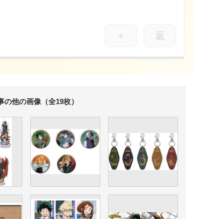
＋
返
事の他の画像（全19枚）