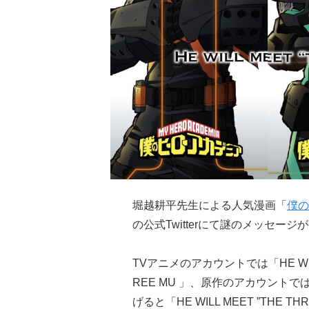
堀越耕平先生による人気漫画「
僕の
の公式Twitterにて謎のメッセー
TVアニメのアカウントでは「HE WI
REE MU 」、原作のアカウントで
げると「HE WILL MEET ”THE T