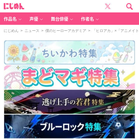
に
じ
め
ん
作品名
声優
舞台俳優
作者名
にじめん
>
ニュース
>
僕のヒーローアカデミア
> 「ヒロアカ」×「アニメイ