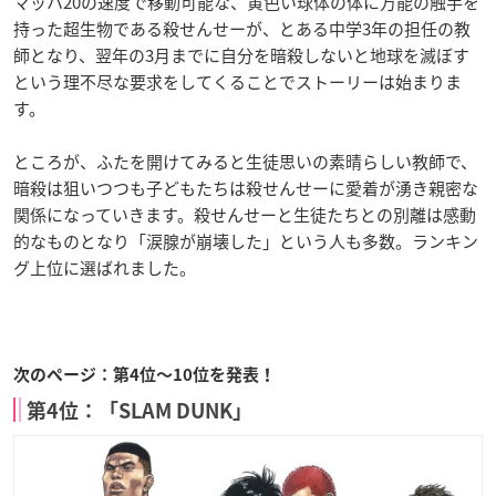
マッハ20の速度で移動可能な、黄色い球体の体に万能の触手を
持った超生物である殺せんせーが、とある中学3年の担任の教
師となり、翌年の3月までに自分を暗殺しないと地球を滅ぼす
という理不尽な要求をしてくることでストーリーは始まりま
す。
ところが、ふたを開けてみると生徒思いの素晴らしい教師で、
暗殺は狙いつつも子どもたちは殺せんせーに愛着が湧き親密な
関係になっていきます。殺せんせーと生徒たちとの別離は感動
的なものとなり「涙腺が崩壊した」という人も多数。ランキン
グ上位に選ばれました。
次のページ：第4位〜10位を発表！
第4位：「SLAM DUNK」