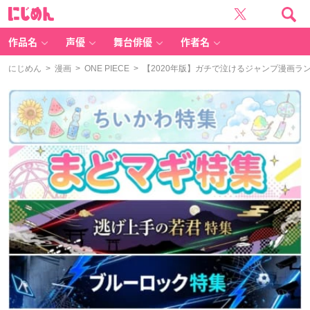
に
じ
め
ん
作品名
声優
舞台俳優
作者名
にじめん
>
漫画
>
ONE PIECE
> 【2020年版】ガチで泣けるジャンプ漫画