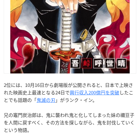
2位には、10月16日から劇場版が公開されると、日本で上映さ
れた映画史上最速となる24日で
興行収入200億円を突破
したこ
とでも話題の「
鬼滅の刃
」がランク・イン。
兄の竈門炭治郎は、鬼に襲われ鬼と化してしまった妹の禰豆子
を人間に戻すべく、その方法を探しながら、鬼を討伐していく
という物語。