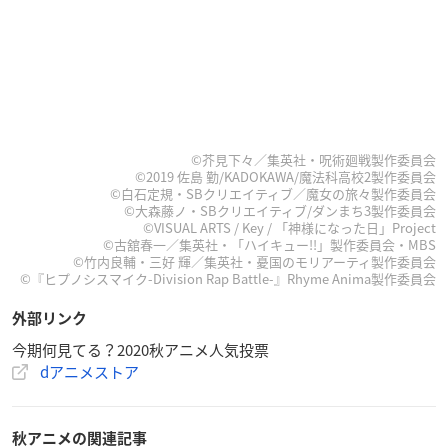
©芥見下々／集英社・呪術廻戦製作委員会
©2019 佐島 勤/KADOKAWA/魔法科高校2製作委員会
©白石定規・SBクリエイティブ／魔女の旅々製作委員会
©大森藤ノ・SBクリエイティブ/ダンまち3製作委員会
©VISUAL ARTS / Key / 「神様になった日」Project
©古舘春一／集英社・「ハイキュー!!」製作委員会・MBS
©竹内良輔・三好 輝／集英社・憂国のモリアーティ製作委員会
©『ヒプノシスマイク-Division Rap Battle-』Rhyme Anima製作委員会
外部リンク
今期何見てる？2020秋アニメ人気投票
dアニメストア
秋アニメの関連記事