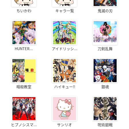
ちいかわ
キャラ一覧
鬼滅の刃
HUNTER...
アイドリッシ...
刀剣乱舞
暗殺教室
ハイキュー!!
銀魂
ヒプノシスマ...
サンリオ
呪術廻戦