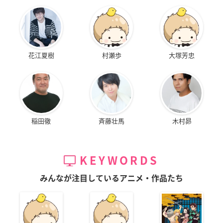
花江夏樹
村瀬歩
大塚芳忠
稲田徹
斉藤壮馬
木村昴
KEYWORDS
みんなが注目しているアニメ・作品たち