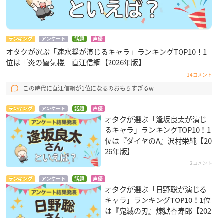
ランキング
アンケート
話題
声優
オタクが選ぶ「速水奨が演じるキャラ」ランキングTOP10！1
位は『炎の蜃気楼』直江信綱【2026年版】
14コメント
この時代に直江信綱が1位になるのおもろすぎるw
ランキング
アンケート
話題
声優
オタクが選ぶ「逢坂良太が演じ
るキャラ」ランキングTOP10！1
位は『ダイヤのA』沢村栄純【20
26年版】
2コメント
ランキング
アンケート
話題
声優
オタクが選ぶ「日野聡が演じる
キャラ」ランキングTOP10！1位
は『鬼滅の刃』煉󠄁獄杏寿郎【202