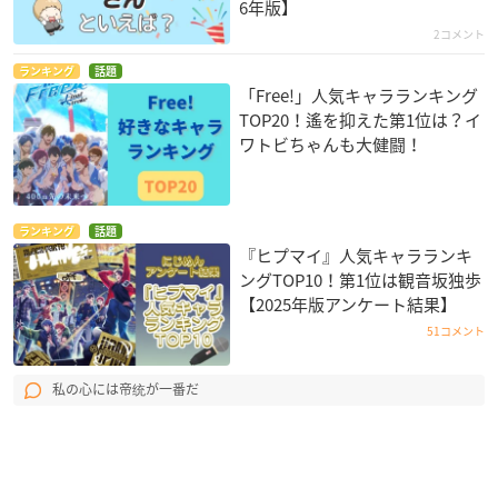
6年版】
2コメント
ランキング
話題
「Free!」人気キャラランキング
TOP20！遙を抑えた第1位は？イ
ワトビちゃんも大健闘！
ランキング
話題
『ヒプマイ』人気キャラランキ
ングTOP10！第1位は観音坂独歩
【2025年版アンケート結果】
51コメント
私の心には帝统が一番だ