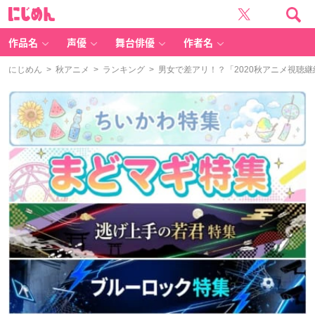
に
じ
め
ん
作品名
声優
舞台俳優
作者名
にじめん
>
秋アニメ
>
ランキング
> 男女で差アリ！？「2020秋アニメ視聴