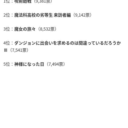
1位：
（9,381票）
呪術廻戦
2位：
（9,142票）
魔法科高校の劣等生 来訪者編
3位：
（8,532票）
魔女の旅々
4位：
ダンジョンに出会いを求めるのは間違っているだろうか
（7,541票）
Ⅲ
5位：
（7,494票）
神様になった日