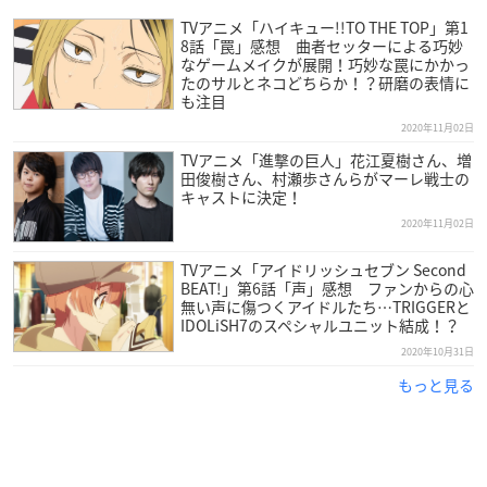
TVアニメ「ハイキュー!!TO THE TOP」第1
8話「罠」感想 曲者セッターによる巧妙
なゲームメイクが展開！巧妙な罠にかかっ
たのサルとネコどちらか！？研磨の表情に
も注目
2020年11月02日
TVアニメ「進撃の巨人」花江夏樹さん、増
田俊樹さん、村瀬歩さんらがマーレ戦士の
キャストに決定！
2020年11月02日
TVアニメ「アイドリッシュセブン Second
BEAT!」第6話「声」感想 ファンからの心
無い声に傷つくアイドルたち…TRIGGERと
IDOLiSH7のスペシャルユニット結成！？
2020年10月31日
もっと見る