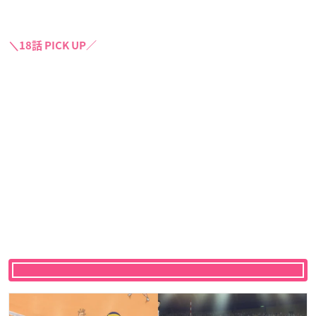
＼18話 PICK UP／