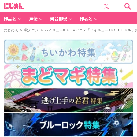
に
じ
め
ん
作品名
声優
舞台俳優
作者名
にじめん
>
秋アニメ
>
ハイキュー!!
> TVアニメ「ハイキュー!!TO THE