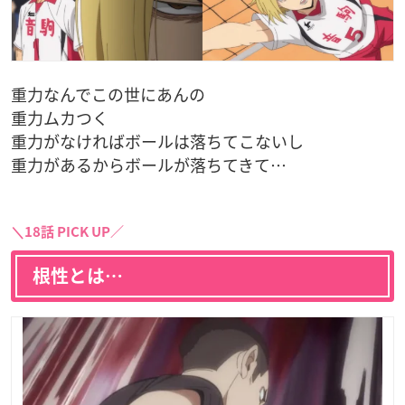
重力なんでこの世にあんの
重力ムカつく
重力がなければボールは落ちてこないし
重力があるからボールが落ちてきて
…
＼18話 PICK UP／
根性とは…