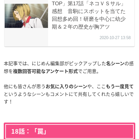
本記事では、にじめん編集部がピックアップした
の感
名シーン
想を
でご用意。
複数回答可能なアンケート形式
他にも皆さんが思う
や、ここ
お気に入りのシーン
もう一度見て
というようなシーンもコメントにて共有してくれたら嬉しいで
す！
18話：「罠」