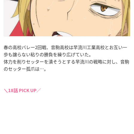
春の高校バレー2回戦、音駒高校は早流川工業高校とお互い一
歩も譲らない粘りの勝負を繰り広げていた。
体力を削りセッターを潰そうとする早流川の戦略に対し、音駒
のセッター孤爪は…。
＼18話 PICK UP／