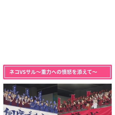
ネコVSサル〜重力への憤怒を添えて〜