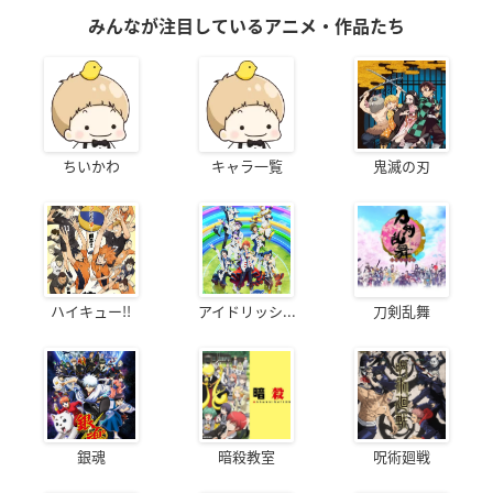
みんなが注目しているアニメ・作品たち
ちいかわ
キャラ一覧
鬼滅の刃
ハイキュー!!
アイドリッシ...
刀剣乱舞
銀魂
暗殺教室
呪術廻戦