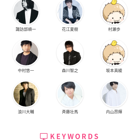
諏訪部順一
花江夏樹
村瀬歩
中村悠一
森川智之
坂本真綾
浪川大輔
斉藤壮馬
内山昂輝
KEYWORDS