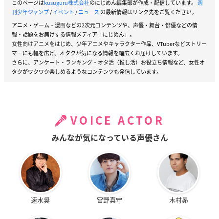
このページは
kusuguru株式会社
のにじめん編集部が作成・配信しています。
週
刊少年ジャンプ
/
イベント
/
ニュース
の最新情報はリンク先をご覧ください。
アニメ・ゲーム・漫画などの2次元コンテンツや、声優・舞台・俳優などの情
報・話題をお届けする情報メディア「にじめん」。
女性向けアニメをはじめ、少年アニメやキャラクター作品、VTuberなどストリー
マーにも幅を広げ、オタクが気になる情報を幅広くお届けしています。
さらに、アンケート・ランキング・オタ活（推し活）お役立ち情報など、女性オ
タクがワクワク楽しめるようなコンテンツも発信しています。
VOICE ACTOR
みんなが気になっている声優さん
速水奨
宮野真守
木村昴