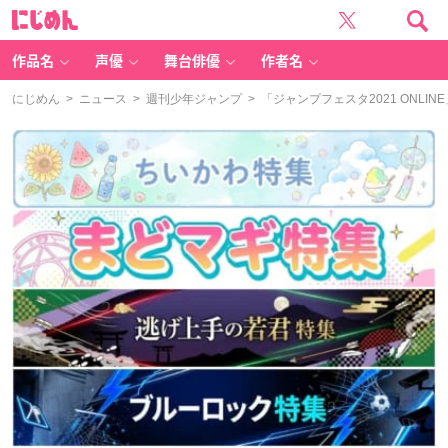
に
じ
め
ん
作品名
声優
舞台俳優
作者名
にじめん
>
ニュース
>
週刊少年ジャンプ
> 「ジャンプフェスタ2021 ON