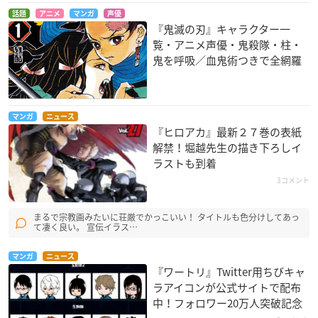
話題
アニメ
マンガ
声優
『鬼滅の刃』キャラクター一
覧・アニメ声優・鬼殺隊・柱・
鬼を呼吸／血鬼術つきで全網羅
マンガ
ニュース
『ヒロアカ』最新２７巻の表紙
解禁！堀越先生の描き下ろしイ
ラストも到着
3コメント
まるで宗教画みたいに荘厳でかっこいい！ タイトルも色分けしてあっ
て凄く良い。 宣伝イラス…
マンガ
ニュース
『ワートリ』Twitter用ちびキャ
ラアイコンが公式サイトで配布
中！フォロワー20万人突破記念