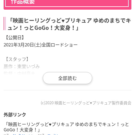
作品概要
「映画ヒーリングっど♥プリキュア ゆめのまちでキ
ュン！っとGoGo！大変身！」
【公開日】
2021年3月20日(土)全国ロードショー
【スタッフ】
原作：東堂いづみ
監督：中村亮太
脚本：金月龍之介
音楽：寺田志保
キャラクターデザイン・総作画監督：爲我井克美
美術デザイン：増田竜太郎
(c)2020 映画ヒーリングっど♥プリキュア製作委員会
美術監督：小川友佳子、渡辺佳人
外部リンク
CGディレクター：大曽根悠介
色彩設計：佐久間ヨシ子
「映画ヒーリングっど♥プリキュア ゆめのまちでキュン！っと
GoGo！大変身！」
撮影監督：髙橋賢司