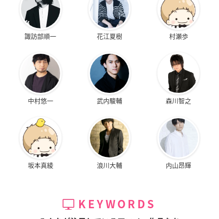
諏訪部順一
花江夏樹
村瀬歩
中村悠一
武内駿輔
森川智之
坂本真綾
浪川大輔
内山昂輝
KEYWORDS