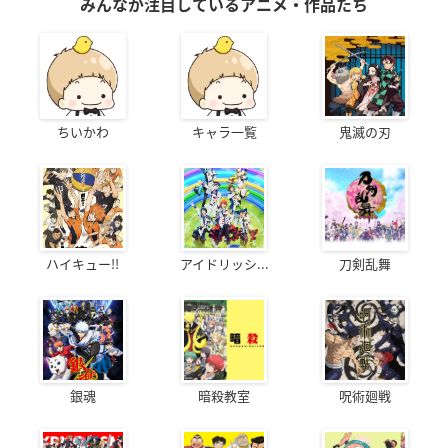
みんなが注目しているアニメ・作品たち
ちいかわ
キャラ一覧
鬼滅の刃
ハイキュー!!
アイドリッシ...
刀剣乱舞
銀魂
暗殺教室
呪術廻戦