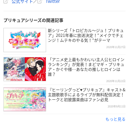
公式サイト
／
Twitter
製作担当：澤守洸
【キャスト】
プリキュアシリーズの関連記事
悠木碧
新シリーズ「トロピカル～ジュ！プリキュ
依田菜津
ア」2021年春に放送決定！“メイクでチェ
河野ひより
ンジ！ムテキのやる気！”がテーマ
三森すずこ
2020年11月27日
加隈亜衣
武田華
「アニメ史上最もかわいい主人公ヒロイン
ランキング」が発表！まどマギ・プリキュ
金田アキ
ア・かぐや様…あなたの推しヒロインは
白石晴香
誰？
三瓶由布子
2020年11月22日
竹内順子
『ヒーリングっど♥プリキュア』キャスト&
伊瀬茉莉也
主題歌歌手によるライブが無料配信決定！
トークと初披露楽曲はファン必見
永野愛
前田愛
2020年9月11日
仙台エリ
もっと見る
草尾毅
入野自由