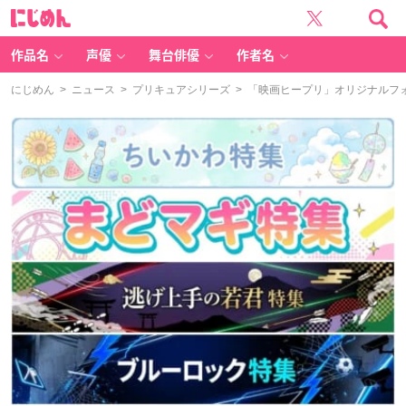
に
じ
め
ん
作品名
声優
舞台俳優
作者名
にじめん
>
ニュース
>
プリキュアシリーズ
> 「映画ヒープリ」オリジナルフォ