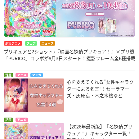
Yes!プリキュア5GoGo! と奇跡のコラボも🦋
たくさんの夢が詰まった物語をお楽しみに🌟
🎼HPは👇
https://t.co/3HnqsmHdI4
#プリキュア
#precure
#
プリキュア5
pic.twitter.com/Mn2jel32ut
— 『映画デリシャスパーティ♡プリキュア 夢みる♡お子さ
まランチ！』 (@precure_movie)
November 30, 2020
劇場アニメ
フェア
ニュース
プリキュアと2ショット♪『映画名探偵プリキュア！』×プリ機
「PURICO」コラボが8月3日スタート！撮影フレーム全6種搭載
話題
アニメ
マンガ
心を支えてくれる“女性キャラク
ターによる名言”！セーラマー
ズ・灰原哀・木之本桜など
話題
アニメ
【2026年最新版】『名探偵プリ
キュア！』キャラクター一覧！