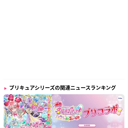
※敬称略
💗
#映画プリキュア
最新作💗
🎉ポスター解禁🎉
#ヒープリ
とヒーリングアニマルが合体!?
かわいい映画オリジナルフォームを大公開😆🌟
さらにYes!プリキュア5GoGo! や
ゆめアールプリンセス・カグヤの姿も✨
🎼HPは👇
https://t.co/3HnqsmHdI4
#プリキュア５
#プリキ
ュア
#precure
pic.twitter.com/2uqizy4VFQ
プリキュアシリーズの関連ニュースランキング
— 『映画デリシャスパーティ♡プリキュア 夢みる♡お子さ
まランチ！』 (@precure_movie)
November 30, 2020
💗
#映画プリキュア
最新作💗
🎬特報解禁🎬
#ヒープリ
が東京に登場🗼✨
そこでは“ゆめアール”体験が大流行❣️