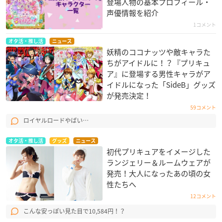
登場人物の基本プロフィール・
声優情報を紹介
1コメント
オタ活・推し活
ニュース
妖精のココナッツや敵キャラた
ちがアイドルに！？『プリキュ
ア』に登場する男性キャラがア
イドルになった「SideB」グッズ
が発売決定！
59コメント
ロイヤルロードやばい…
オタ活・推し活
グッズ
ニュース
初代プリキュアをイメージした
ランジェリー＆ルームウェアが
発売！大人になったあの頃の女
性たちへ
12コメント
こんな安っぽい見た目で10,584円！？