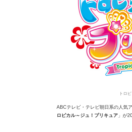
トロピ
ABCテレビ・テレビ朝日系の人気
ロピカル～ジュ！プリキュア
」が2