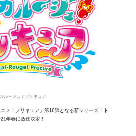
カル～ジュ！プリキュア
アニメ「プリキュア」第18弾となる新シリーズ「
ト
021年春に放送決定！