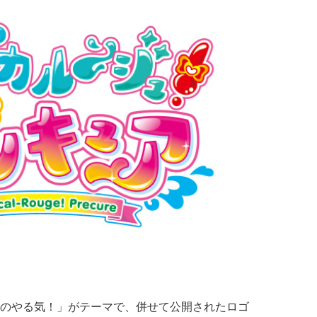
のやる気！」がテーマで、併せて公開されたロゴ