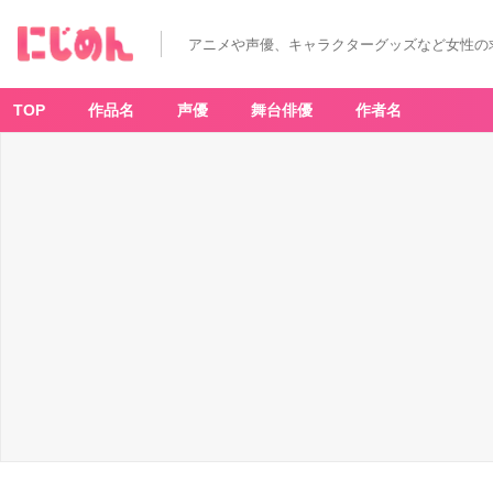
アニメや声優、キャラクターグッズなど女性の
TOP
作品名
声優
舞台俳優
作者名