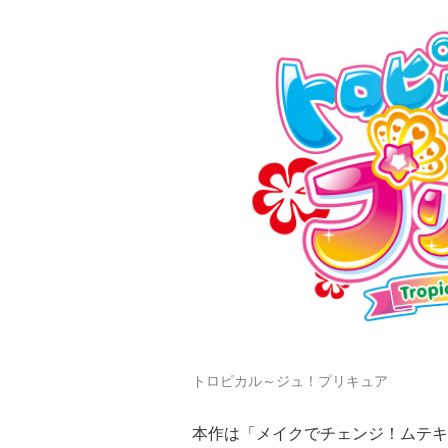
トロピカル～ジュ！プリキュア
本作は「メイクでチェンジ！ムテキ