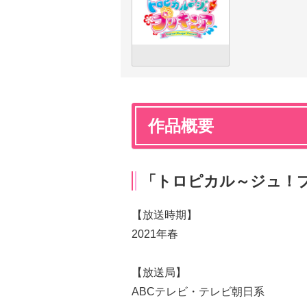
作品概要
「トロピカル～ジュ！
【放送時期】
2021年春
【放送局】
ABCテレビ・テレビ朝日系