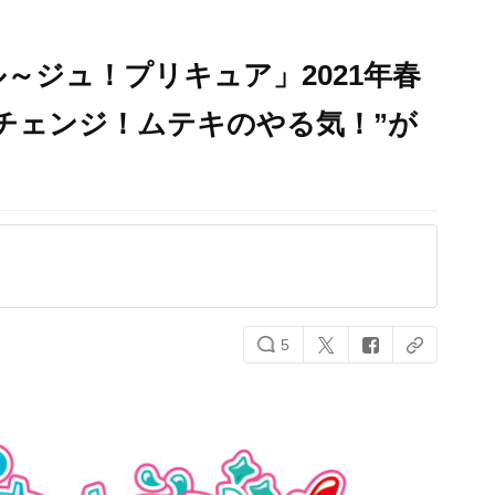
～ジュ！プリキュア」2021年春
チェンジ！ムテキのやる気！”が
5