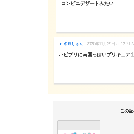
コンビニデザートみたい
名無しさん
2020年11月29日 at 12:21 
ハピプリに南国っぽいプリキュア
この記