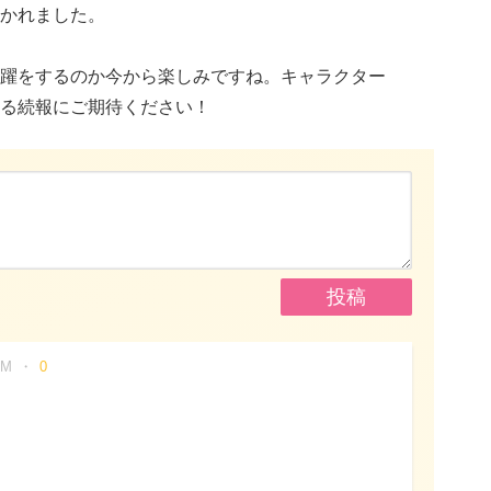
かれました。
躍をするのか今から楽しみですね。キャラクター
る続報にご期待ください！
AM
0