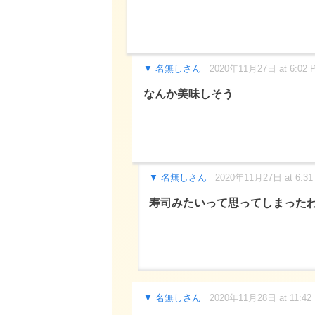
名無しさん
2020年11月27日 at 6:02 
なんか美味しそう
名無しさん
2020年11月27日 at 6:31
寿司みたいって思ってしまった
名無しさん
2020年11月28日 at 11:42