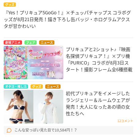
グッズ
『Yes！プリキュア5GoGo！』×チュッパチャップス コラボグ
ッズが8月21日発売！描き下ろし缶バッジ・ホログラムアクス
タが甘かわいい
劇場アニメ
フェア
ニュース
プリキュアと2ショット♪『映画
名探偵プリキュア！』×プリ機
「PURICO」コラボが8月3日ス
タート！撮影フレーム全6種搭載
オタ活・推し活
グッズ
ニュース
初代プリキュアをイメージした
ランジェリー＆ルームウェアが
発売！大人になったあの頃の女
性たちへ
12コメント
こんな安っぽい見た目で10,584円！？