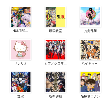
HUNTER...
暗殺教室
刀剣乱舞
サンリオ
ヒプノシスマ...
ハイキュー!!
銀魂
呪術廻戦
名探偵コナン