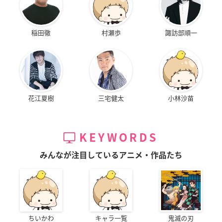
稲田徹
村瀬歩
諏訪部順一
花江夏樹
三宅健太
小林沙苗
KEYWORDS
みんなが注目しているアニメ・作品たち
ちいかわ
キャラ一覧
鬼滅の刃