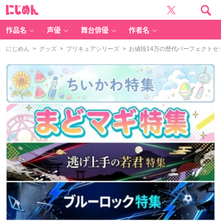
に
じ
め
ん
作品名
声優
舞台俳優
作者名
にじめん
>
グッズ
>
プリキュアシリーズ
> お値段14万の歴代パーフェクト