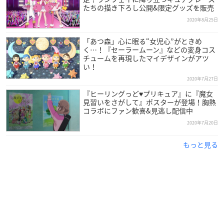
たちの描き下ろし公開&限定グッズを販売
2020年8月25日
「あつ森」心に眠る“女児心”がときめ
く…！『セーラームーン』などの変身コス
チュームを再現したマイデザインがアツ
い！
2020年7月27日
『ヒーリングっど♥プリキュア』に『魔女
見習いをさがして』ポスターが登場！胸熱
コラボにファン歓喜&見逃し配信中
2020年7月20日
もっと見る