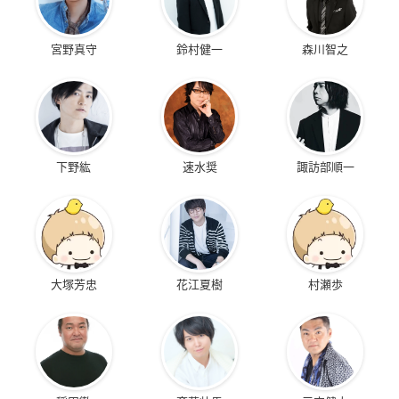
宮野真守
鈴村健一
森川智之
下野紘
速水奨
諏訪部順一
大塚芳忠
花江夏樹
村瀬歩