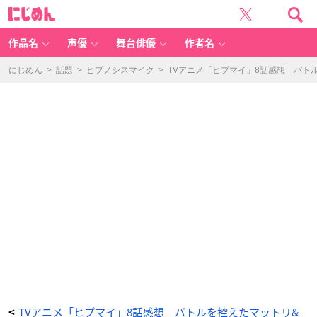
T
に
V
じ
ア
め
ニ
ん
メ
「ヒ
作品名
声優
舞台俳優
作者名
プ
マ
イ」
8
にじめん
>
話題
>
ヒプノシスマイク
>
TVアニメ「ヒプマイ」8話感想 バト
話
感
想
バ
ト
ル
を
控
え
た
マ
ッ
ト
リ
&
ポ
ッ
セ
に
危
機
が
迫
る！
銃
兎
は
事
件
捜
査
に
追
わ
TVアニメ「ヒプマイ」8話感想 バトルを控えたマットリ&
<
れ、