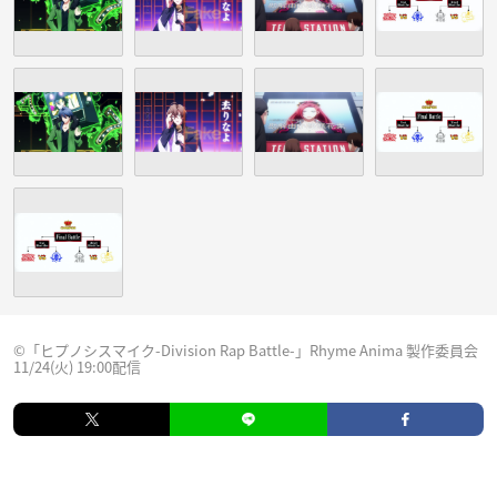
©「ヒプノシスマイク-Division Rap Battle-」Rhyme Anima 製作委員会
11/24(火) 19:00配信