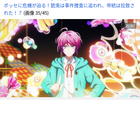
帝
ポッセに危機が迫る！銃兎は事件捜査に追われ、帝統は拉致さ
統
は
拉
れた！？
(画像 35/45)
致
さ
れ
た！？
35/45
_
3
5
番
目
の
画
像
-
ア
ニ
メ
情
報
サ
イ
ト
に
じ
め
ん