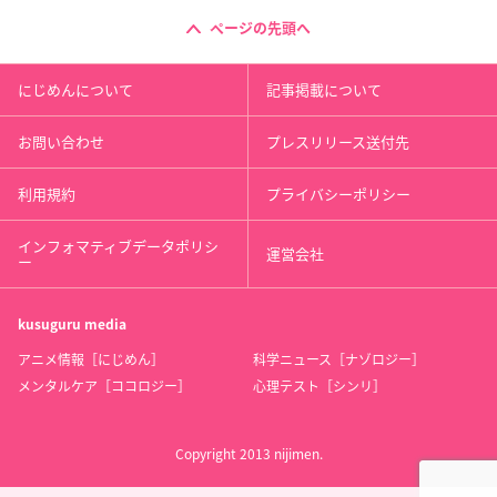
ページの先頭へ
にじめんについて
記事掲載について
お問い合わせ
プレスリリース送付先
利用規約
プライバシーポリシー
インフォマティブデータポリシ
運営会社
ー
kusuguru
media
アニメ情報［にじめん］
科学ニュース［ナゾロジー］
メンタルケア［ココロジー］
心理テスト［シンリ］
Copyright 2013 nijimen.