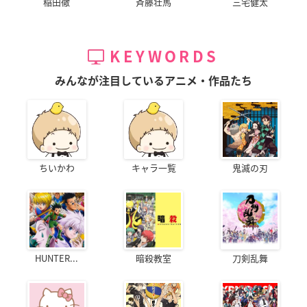
稲田徹
斉藤壮馬
三宅健太
KEYWORDS
みんなが注目しているアニメ・作品たち
ちいかわ
キャラ一覧
鬼滅の刃
HUNTER...
暗殺教室
刀剣乱舞