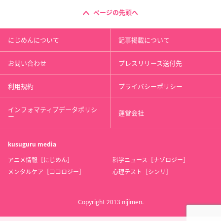
ページの先頭へ
にじめんについて
記事掲載について
お問い合わせ
プレスリリース送付先
利用規約
プライバシーポリシー
インフォマティブデータポリシ
運営会社
ー
kusuguru
media
アニメ情報［にじめん］
科学ニュース［ナゾロジー］
メンタルケア［ココロジー］
心理テスト［シンリ］
Copyright 2013 nijimen.