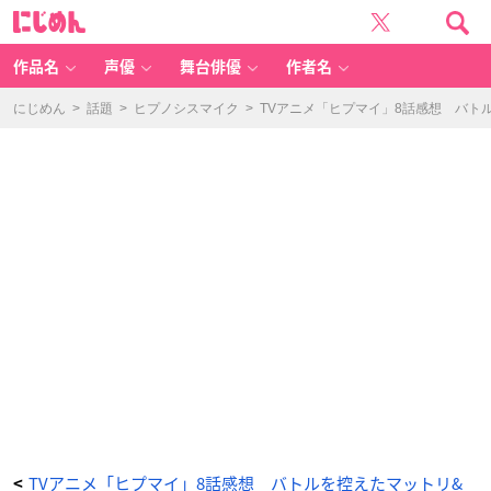
T
に
V
じ
ア
め
ニ
ん
メ
「ヒ
作品名
声優
舞台俳優
作者名
プ
マ
イ」
8
にじめん
>
話題
>
ヒプノシスマイク
>
TVアニメ「ヒプマイ」8話感想 バト
話
感
想
バ
ト
ル
を
控
え
た
マ
ッ
ト
リ
&
ポ
ッ
セ
に
危
機
が
迫
る！
銃
兎
は
事
件
捜
査
に
追
わ
TVアニメ「ヒプマイ」8話感想 バトルを控えたマットリ&
<
れ、