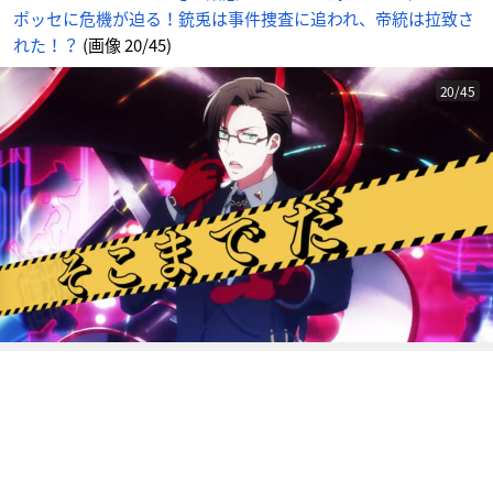
帝
ポッセに危機が迫る！銃兎は事件捜査に追われ、帝統は拉致さ
統
は
拉
れた！？
(画像 20/45)
致
さ
れ
た！？
20/45
_
2
0
番
目
の
画
像
-
ア
ニ
メ
情
報
サ
イ
ト
に
じ
め
ん