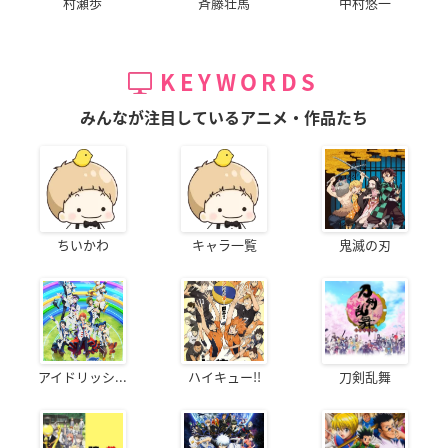
村瀬歩
斉藤壮馬
中村悠一
KEYWORDS
みんなが注目しているアニメ・作品たち
ちいかわ
キャラ一覧
鬼滅の刃
アイドリッシ...
ハイキュー!!
刀剣乱舞