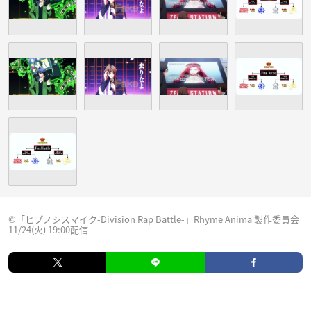
©「ヒプノシスマイク-Division Rap Battle-」Rhyme Anima 製作委員会
11/24(火) 19:00配信