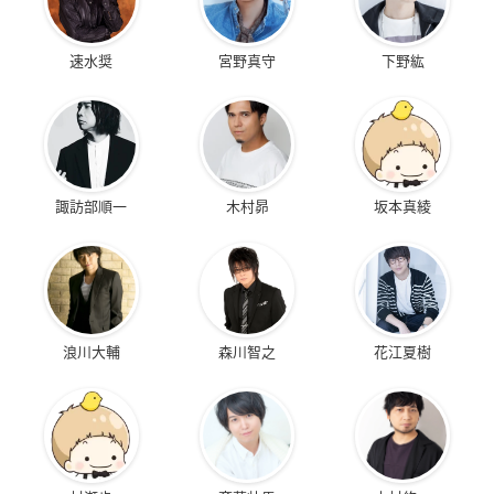
速水奨
宮野真守
下野紘
諏訪部順一
木村昴
坂本真綾
浪川大輔
森川智之
花江夏樹