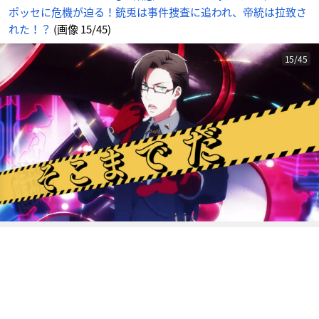
帝
ポッセに危機が迫る！銃兎は事件捜査に追われ、帝統は拉致さ
統
は
拉
れた！？
(画像 15/45)
致
さ
れ
た！？
15/45
_
1
5
番
目
の
画
像
-
ア
ニ
メ
情
報
サ
イ
ト
に
じ
め
ん