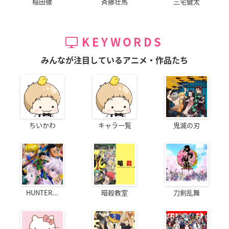
稲田徹
斉藤壮馬
三宅健太
KEYWORDS
みんなが注目しているアニメ・作品たち
ちいかわ
キャラ一覧
鬼滅の刃
HUNTER...
暗殺教室
刀剣乱舞