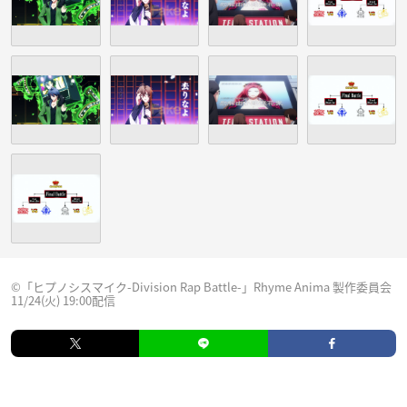
©「ヒプノシスマイク-Division Rap Battle-」Rhyme Anima 製作委員会
11/24(火) 19:00配信