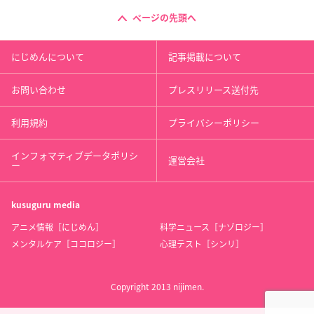
ページの先頭へ
にじめんについて
記事掲載について
お問い合わせ
プレスリリース送付先
利用規約
プライバシーポリシー
インフォマティブデータポリシ
運営会社
ー
kusuguru
media
アニメ情報［にじめん］
科学ニュース［ナゾロジー］
メンタルケア［ココロジー］
心理テスト［シンリ］
Copyright 2013 nijimen.