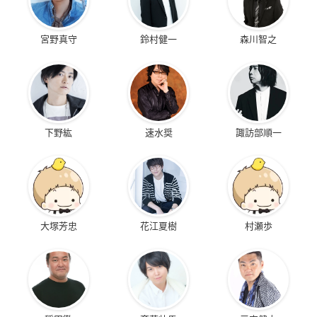
宮野真守
鈴村健一
森川智之
下野紘
速水奨
諏訪部順一
大塚芳忠
花江夏樹
村瀬歩