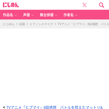
T
に
V
じ
ア
め
ニ
ん
メ
「ヒ
作品名
声優
舞台俳優
作者名
プ
マ
イ」
8
にじめん
>
話題
>
ヒプノシスマイク
>
TVアニメ「ヒプマイ」8話感想 バト
話
感
想
バ
ト
ル
を
控
え
た
マ
ッ
ト
リ
&
ポ
ッ
セ
に
危
機
が
迫
る！
銃
兎
は
事
件
捜
査
に
追
わ
TVアニメ「ヒプマイ」8話感想 バトルを控えたマットリ&
<
れ、