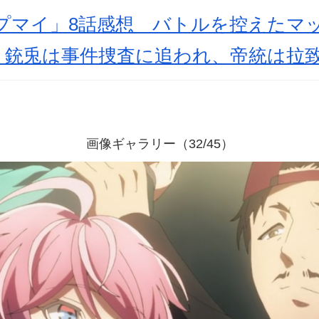
プマイ」8話感想 バトルを控えたマ
！銃兎は事件捜査に追われ、帝統は拉
画像ギャラリー（32/45）