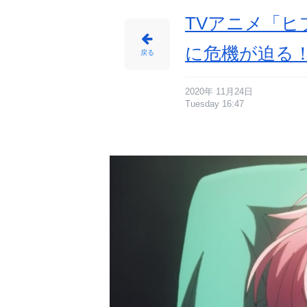
わ
れ、
帝
TVアニメ「ヒ
統
は
拉
致
に危機が迫る
さ
戻る
れ
た！？
_
3
2
番
2020年 11月24日
目
Tuesday 16:47
の
画
像
-
ア
ニ
メ
情
報
サ
イ
ト
に
じ
め
ん