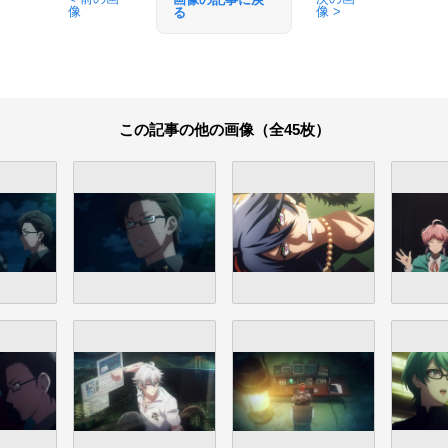
像
像 >
る
この記事の他の画像（全45枚）