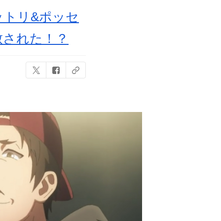
ットリ&ポッセ
致された！？