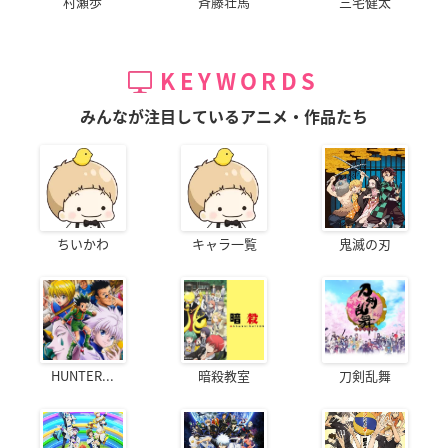
村瀬歩
斉藤壮馬
三宅健太
KEYWORDS
みんなが注目しているアニメ・作品たち
ちいかわ
キャラ一覧
鬼滅の刃
HUNTER...
暗殺教室
刀剣乱舞