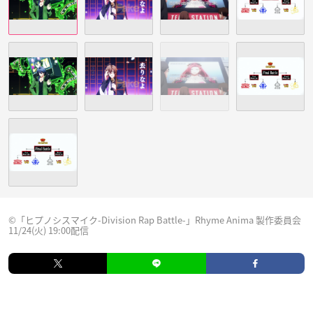
©「ヒプノシスマイク-Division Rap Battle-」Rhyme Anima 製作委員会
11/24(火) 19:00配信