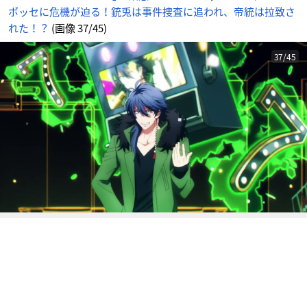
帝
ポッセに危機が迫る！銃兎は事件捜査に追われ、帝統は拉致さ
統
は
拉
れた！？
(画像 37/45)
致
さ
れ
た！？
37/45
_
3
7
番
目
の
画
像
-
ア
ニ
メ
情
報
サ
イ
ト
に
じ
め
ん