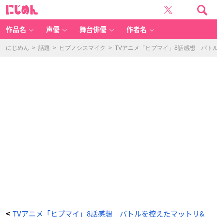
T
に
V
じ
ア
め
ニ
ん
メ
「ヒ
作品名
声優
舞台俳優
作者名
プ
マ
イ」
8
にじめん
>
話題
>
ヒプノシスマイク
>
TVアニメ「ヒプマイ」8話感想 バト
話
感
想
バ
ト
ル
を
控
え
た
マ
ッ
ト
リ
&
ポ
ッ
セ
に
危
機
が
迫
る！
銃
兎
は
事
件
捜
査
に
追
わ
TVアニメ「ヒプマイ」8話感想 バトルを控えたマットリ&
<
れ、