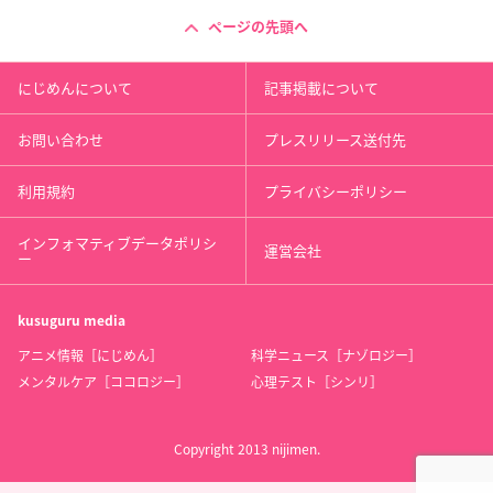
ページの先頭へ
にじめんについて
記事掲載について
お問い合わせ
プレスリリース送付先
利用規約
プライバシーポリシー
インフォマティブデータポリシ
運営会社
ー
kusuguru
media
アニメ情報［にじめん］
科学ニュース［ナゾロジー］
メンタルケア［ココロジー］
心理テスト［シンリ］
Copyright 2013 nijimen.