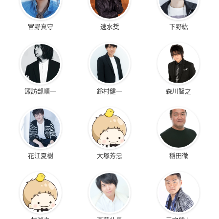
宮野真守
速水奨
下野紘
諏訪部順一
鈴村健一
森川智之
花江夏樹
大塚芳忠
稲田徹