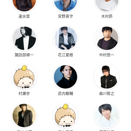
速水奨
宮野真守
木村昴
諏訪部順一
花江夏樹
中村悠一
村瀬歩
武内駿輔
森川智之