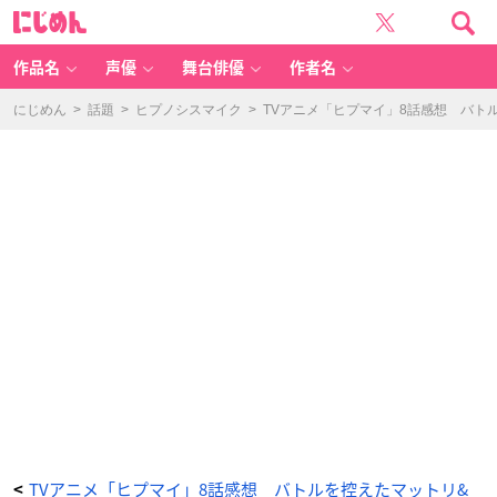
T
に
V
じ
ア
め
ニ
ん
メ
「ヒ
作品名
声優
舞台俳優
作者名
プ
マ
イ」
8
にじめん
>
話題
>
ヒプノシスマイク
>
TVアニメ「ヒプマイ」8話感想 バト
話
感
想
バ
ト
ル
を
控
え
た
マ
ッ
ト
リ
&
ポ
ッ
セ
に
危
機
が
迫
る！
銃
兎
は
事
件
捜
査
に
追
わ
TVアニメ「ヒプマイ」8話感想 バトルを控えたマットリ&
<
れ、