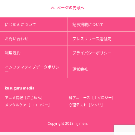
ページの先頭へ
にじめんについて
記事掲載について
お問い合わせ
プレスリリース送付先
利用規約
プライバシーポリシー
インフォマティブデータポリシ
運営会社
ー
kusuguru
media
アニメ情報［にじめん］
科学ニュース［ナゾロジー］
メンタルケア［ココロジー］
心理テスト［シンリ］
Copyright 2013 nijimen.