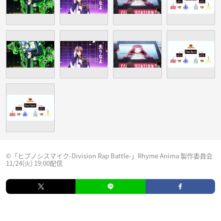
©「ヒプノシスマイク-Division Rap Battle-」Rhyme Anima 製作委員会
11/24(火) 19:00配信