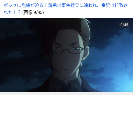
帝
ポッセに危機が迫る！銃兎は事件捜査に追われ、帝統は拉致さ
統
は
拉
れた！？
(画像 9/45)
致
さ
れ
た！？
9/45
_
9
番
目
の
画
像
-
ア
ニ
メ
情
報
サ
イ
ト
に
じ
め
ん