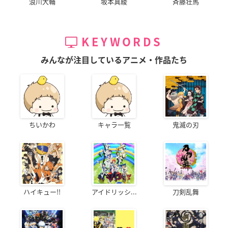
浪川大輔
坂本真綾
斉藤壮馬
KEYWORDS
みんなが注目しているアニメ・作品たち
ちいかわ
キャラ一覧
鬼滅の刃
ハイキュー!!
アイドリッシ...
刀剣乱舞