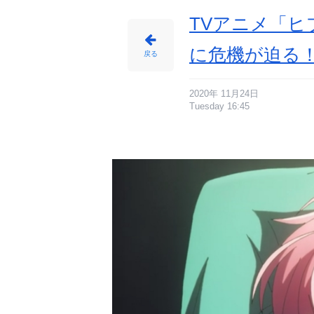
わ
れ、
帝
TVアニメ「ヒ
統
は
拉
致
に危機が迫る
さ
戻る
れ
た！？
_
2
7
番
2020年 11月24日
目
Tuesday 16:45
の
画
像
-
ア
ニ
メ
情
報
サ
イ
ト
に
じ
め
ん