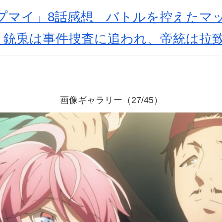
プマイ」8話感想 バトルを控えたマ
！銃兎は事件捜査に追われ、帝統は拉
画像ギャラリー（27/45）