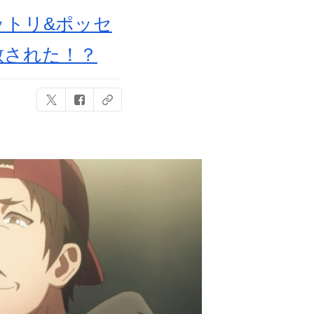
ットリ&ポッセ
致された！？