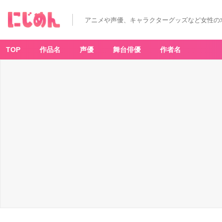
T
V
ア
アニメや声優、キャラクターグッズなど女性の
ニ
メ
「ヒ
プ
マ
TOP
作品名
声優
舞台俳優
作者名
イ」
8
話
感
想
バ
ト
ル
を
控
え
た
マ
ッ
ト
リ
&
ポ
ッ
セ
に
危
機
が
迫
る！
銃
兎
は
事
件
捜
査
に
追