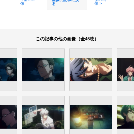
像
像 >
る
この記事の他の画像（全45枚）