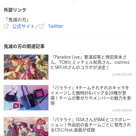
外部リンク
「鬼滅の刃」
公式サイト
／
Twitter
鬼滅の刃の関連記事
『Paradox Live』悪漢奴等と倖田來未さ
ん、TCWとミッチェル和馬さん、cozmez
とSKY-HIさんのコラボが決定！
2020年10月16日
『パラライ』4チームそれぞれのキャラを
イメージした腕時計&バッグ全28種が登
場！チームの繋がりやメンバーの魅力を表
現
2020年10月16日
『パラライ』ISSAさんがBAEとコラボレー
ション！作品初の各チームごとに発売され
るCDにfeat.楽曲が収録