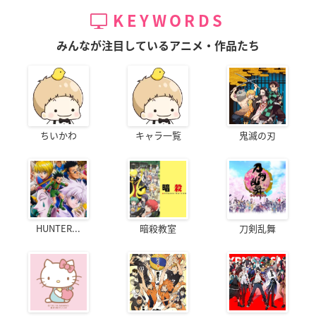
KEYWORDS
みんなが注目しているアニメ・作品たち
ちいかわ
キャラ一覧
鬼滅の刃
HUNTER...
暗殺教室
刀剣乱舞