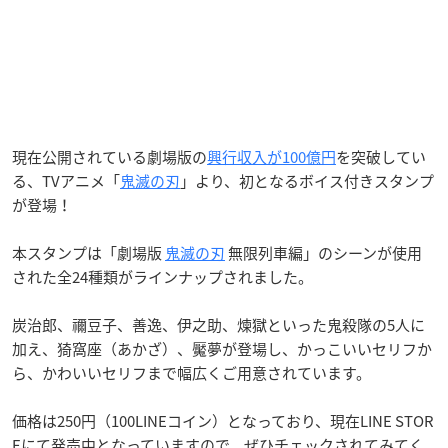
現在公開されている劇場版の
興行収入が100億円
を突破してい
る、TVアニメ「
鬼滅の刃
」より、初となるボイス付きスタンプ
が登場！
本スタンプは「劇場版
鬼滅の刃
無限列車編」のシーンが使用
された全24種類がラインナップされました。
炭治郎、禰豆子、善逸、伊之助、煉獄といった鬼殺隊の5人に
加え、猗窩座（あかざ）、魘夢が登場し、かっこいいセリフか
ら、かわいいセリフまで幅広くご用意されています。
価格は250円（100LINEコイン）となっており、現在LINE STOR
Eにて発売中となっていますので、ぜひチェックされてみてく