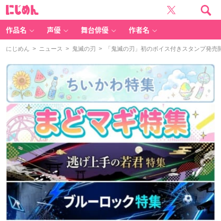
に
じ
め
ん
作品名
声優
舞台俳優
作者名
にじめん
>
ニュース
>
鬼滅の刃
> 「鬼滅の刃」初のボイス付きスタンプ発売開