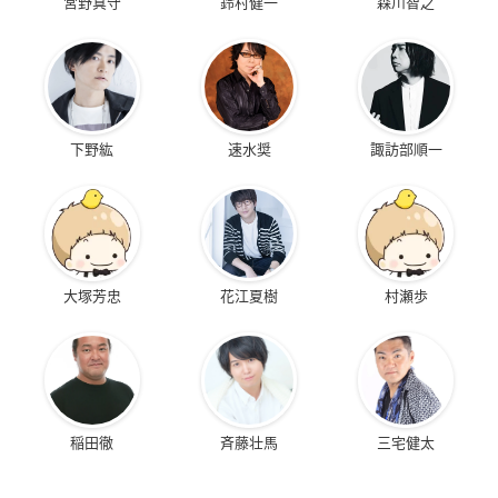
宮野真守
鈴村健一
森川智之
下野紘
速水奨
諏訪部順一
大塚芳忠
花江夏樹
村瀬歩
稲田徹
斉藤壮馬
三宅健太