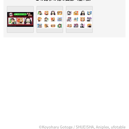
©Koyoharu Gotoge / SHUEISHA, Aniplex, ufotable