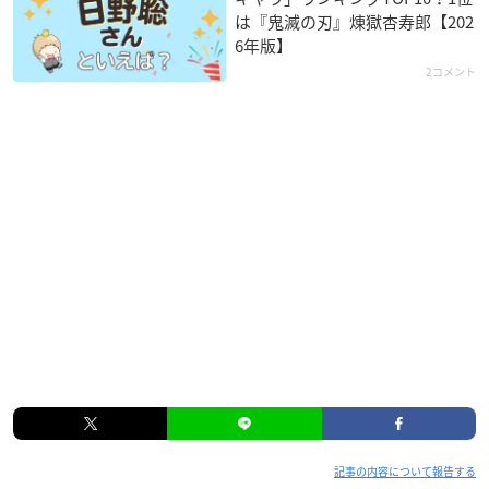
は『鬼滅の刃』煉󠄁獄杏寿郎【202
6年版】
2コメント
記事の内容について報告する