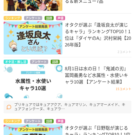
る＆新メニュー7品
ランキング
アンケート
話題
声優
オタクが選ぶ「逢坂良太が演じ
るキャラ」ランキングTOP10！1
位は『ダイヤのA』沢村栄純【20
26年版】
2コメント
オタ活・推し活
アンケート
話題
8月1日は水の日！『鬼滅の刃』
冨岡義勇など水属性・水使いキ
ャラ10選 【アンケート結果】
15コメント
プリキュアではキュアアクア、キュアマリン、キュアマーメイド、キ
ュアフォンテーヌ、キュアラ…
ランキング
アンケート
話題
声優
オタクが選ぶ「日野聡が演じる
キャラ」ランキングTOP10！1位