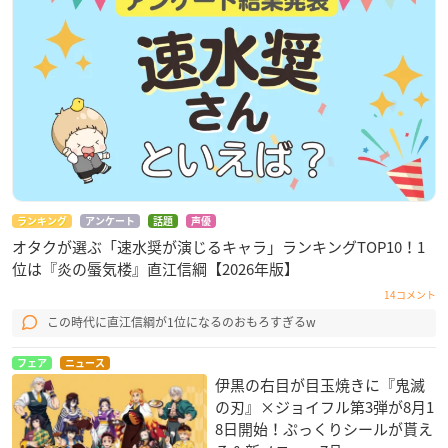
ランキング
アンケート
話題
声優
オタクが選ぶ「速水奨が演じるキャラ」ランキングTOP10！1
位は『炎の蜃気楼』直江信綱【2026年版】
14コメント
この時代に直江信綱が1位になるのおもろすぎるw
フェア
ニュース
伊黒の右目が目玉焼きに『鬼滅
の刃』×ジョイフル第3弾が8月1
8日開始！ぷっくりシールが貰え