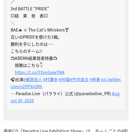
／
3rd BATTLE “PRIDE”
💥結 果 発 表💥
＼
BAE🔥 × The Cat’s Whiskers🍸
互いのPRIDEを懸けた1戦。
勝利を手にしたのは･･･
こちらのチーム!!
📺ABEMA結果発表特番📺
視聴はこちら👇
https://t.co/33jmGqw7MA
🎧出演
#梶原岳人
#村瀬歩
#96猫
#竹内良太
#林勇
pic.twitter.
com/v2lYF8xSRh
— Paradox Live（パラライ）公式 (@paradoxlive_PR)
Aug
ust 30, 2020
最新CD「Paradox Live Exhibition Show」は、チームごとの4形