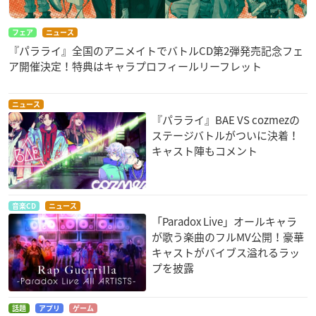
フェア
ニュース
『パラライ』全国のアニメイトでバトルCD第2弾発売記念フェ
ア開催決定！特典はキャラプロフィールリーフレット
ニュース
『パラライ』BAE VS cozmezの
ステージバトルがついに決着！
キャスト陣もコメント
音楽CD
ニュース
「Paradox Live」オールキャラ
が歌う楽曲のフルMV公開！豪華
キャストがバイブス溢れるラッ
プを披露
話題
アプリ
ゲーム