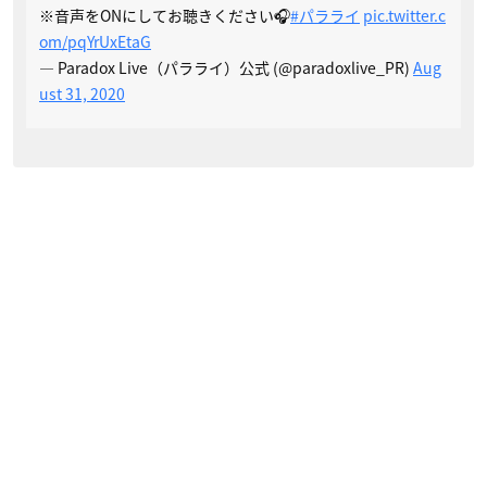
※音声をONにしてお聴きください🎧
#パラライ
pic.twitter.c
om/pqYrUxEtaG
— Paradox Live（パラライ）公式 (@paradoxlive_PR)
Aug
ust 31, 2020