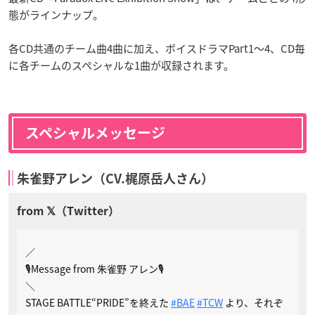
態がラインナップ。
各CD共通のチーム曲4曲に加え、ボイスドラマPart1～4、CD毎
に各チームのスペシャルな1曲が収録されます。
スペシャルメッセージ
朱雀野アレン（CV.梶原岳人さん）
／
🎙Message from 朱雀野 アレン🎙
＼
STAGE BATTLE“PRIDE”を終えた
#BAE
#TCW
より、それぞ