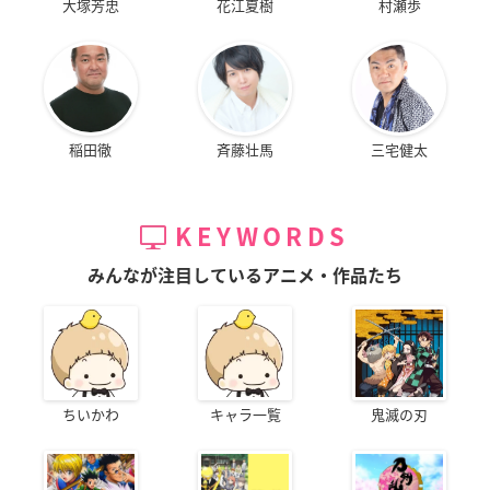
大塚芳忠
花江夏樹
村瀬歩
稲田徹
斉藤壮馬
三宅健太
KEYWORDS
みんなが注目しているアニメ・作品たち
ちいかわ
キャラ一覧
鬼滅の刃