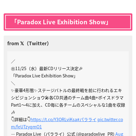
「Paradox Live Exhibition Show」
／
㊗11/25（水）最新CDリリース決定🎉
「Paradox Live Exhibition Show」
＼
✨豪華4形態✨ステージバトルの最終戦を前に行われるエキ
シビジョンショウ🎤各CD共通のチーム曲4曲+ボイスドラマ
Part1～4に加え、CD毎に各チームのスペシャルな1曲を収録
🎶
👇詳細は👇
https://t.co/Y3ORLviKsa
#パラライ
pic.twitter.co
m/feUTzyqmO1
— Paradox Live（パラライ）公式 (@paradoxlive_PR)
Aug