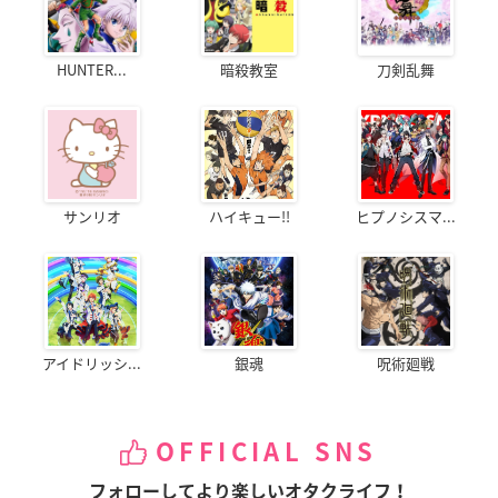
HUNTER...
暗殺教室
刀剣乱舞
サンリオ
ハイキュー!!
ヒプノシスマ...
アイドリッシ...
銀魂
呪術廻戦
OFFICIAL SNS
フォローしてより楽しいオタクライフ！