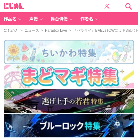
に
じ
め
ん
作品名
声優
舞台俳優
作者名
にじめん
>
ニュース
>
Paradox Live
> 『パラライ』BAEvsTCWによる3rd