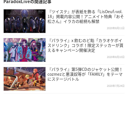
ParadoxLiveの関連記事
『ツイステ』が表紙を飾る「LisOeuf♪vol.
18」掲載内容公開！アニメイト特典『おそ
松さん』イラカの絵柄も解禁
2020年8月11日
『パラライ』x 飲むのど飴「カラオケボイ
スドリンク」コラボ！限定ステッカーが貰
えるキャンペーン開催決定
2020年8月10日
『パラライ』第5弾CDのジャケット公開！
cozmezと悪漢奴等が「FAMILY」をテーマ
にステージバトル
2020年7月24日