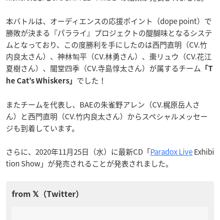
本バトルは、オーディエンスの応援ポイント（dope point）で
勝敗が決まる『パラライ』プロジェクトの醍醐味となるシステ
ムとなっており、この度勝利を手にしたのは西門直明（CV.竹
内良太さん）、神林匋平（CV.林勇さん）、棗リュウ（CV.花江
夏樹さん）、闇堂四季（CV.寺島惇太さん）が属するチーム
「T
でした！
he Cat’s Whiskers」
またチームを代表し、BAEの朱雀野アレン（CV.梶原岳人さ
ん）と西門直明（CV.竹内良太さん）からスペシャルメッセー
ジも到着しています。
さらに、2020年11月25日（水）に最新CD「
Paradox Live
Exhibi
tion Show」が発売されることが発表されました。