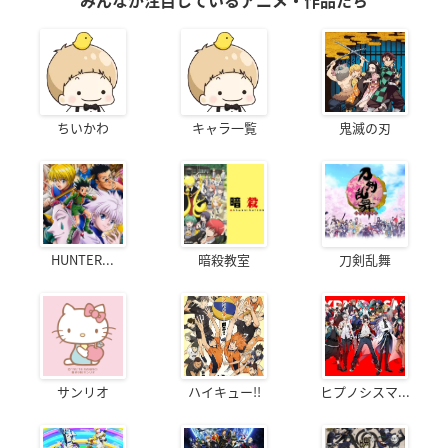
みんなが注目しているアニメ・作品たち
ちいかわ
キャラ一覧
鬼滅の刃
HUNTER...
暗殺教室
刀剣乱舞
サンリオ
ハイキュー!!
ヒプノシスマ...