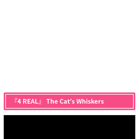
『4 REAL』 The Cat’s Whiskers