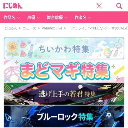
に
じ
め
ん
作品名
声優
舞台俳優
作者名
にじめん
>
ニュース
>
Paradox Live
> 『パラライ』“PRIDE”がテーマのBA