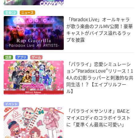
音楽CD
ニュース
「Paradox Live」オールキャラ
が歌う楽曲のフルMV公開！豪華
キャストがバイブス溢れるラッ
プを披露
話題
アプリ
ゲーム
「パラライ」恋愛シミュレーシ
ョン“Paradox Love”リリース！1
4人の幻影ラッパーと刺激的な共
同生活！？【エイプリルフー
ル】
イベント
「パラライ×サンリオ」BAEと
マイメロディのコラボイラスト
に「夏準くん最高に可愛い」