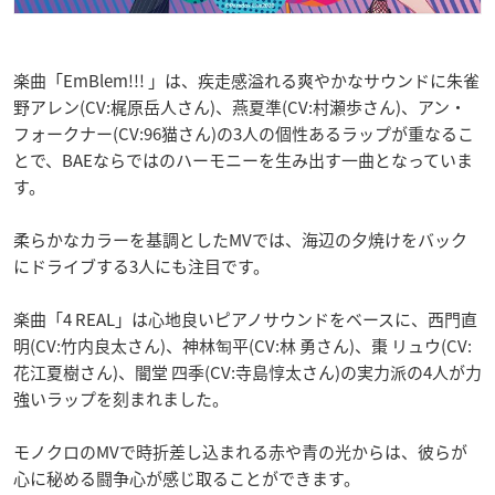
楽曲「EmBlem!!! 」は、疾走感溢れる爽やかなサウンドに朱雀
野アレン(CV:梶原岳人さん)、燕夏準(CV:村瀬歩さん)、アン・
フォークナー(CV:96猫さん)の3人の個性あるラップが重なるこ
とで、BAEならではのハーモニーを生み出す一曲となっていま
す。
柔らかなカラーを基調としたMVでは、海辺の夕焼けをバック
にドライブする3人にも注目です。
楽曲「4 REAL」は心地良いピアノサウンドをベースに、西門直
明(CV:竹内良太さん)、神林匋平(CV:林 勇さん)、棗 リュウ(CV:
花江夏樹さん)、闇堂 四季(CV:寺島惇太さん)の実力派の4人が力
強いラップを刻まれました。
モノクロのMVで時折差し込まれる赤や青の光からは、彼らが
心に秘める闘争心が感じ取ることができます。