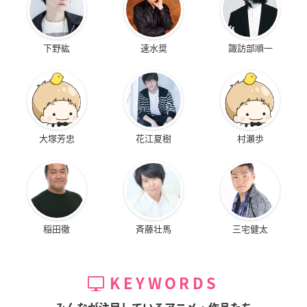
下野紘
速水奨
諏訪部順一
大塚芳忠
花江夏樹
村瀬歩
稲田徹
斉藤壮馬
三宅健太
KEYWORDS