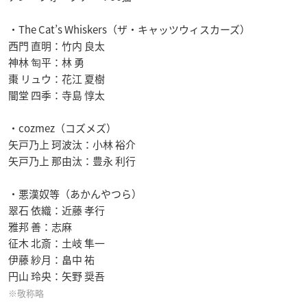
・The Cat’s Whiskers（ザ・キャッツウィスカーズ）
西門 直明：竹内 良太
神林 匋平：林 勇
棗 リュウ：花江 夏樹
闇堂 四季：寺島 惇太
・cozmez（コズメズ）
矢戸乃上 珂波汰：小林 裕介
矢戸乃上 那由汰：豊永 利行
・悪漢奴等（あかんやつら）
翠石 依織：近藤 孝行
雅邦 善：志麻
征木 北斎：土岐 隼一
伊藤 紗月：畠中 祐
円山 玲央：矢野 奨吾
※敬称略