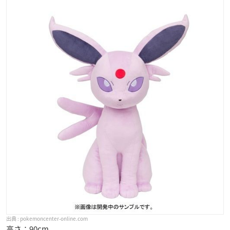
pokemoncenter-online.com
高さ：90cm