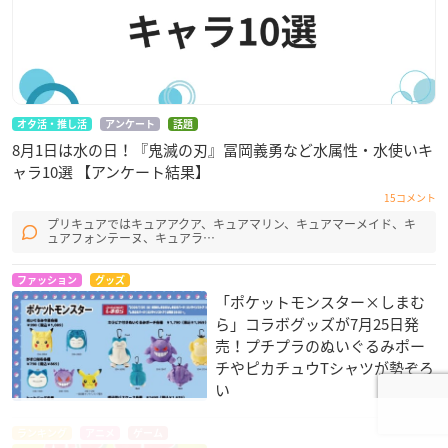
オタ活・推し活
アンケート
話題
8月1日は水の日！『鬼滅の刃』冨岡義勇など水属性・水使いキ
ャラ10選 【アンケート結果】
15コメント
プリキュアではキュアアクア、キュアマリン、キュアマーメイド、キ
ュアフォンテーヌ、キュアラ…
ファッション
グッズ
「ポケットモンスター×しまむ
ら」コラボグッズが7月25日発
売！プチプラのぬいぐるみポー
チやピカチュウTシャツが勢ぞろ
い
ランキング
アニメ
ゲーム