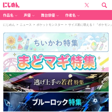
に
じ
め
ん
作品名
声優
舞台俳優
作者名
にじめん
>
ニュース
>
ポケットモンスター
> サイズ差に萌える！『ポケモン