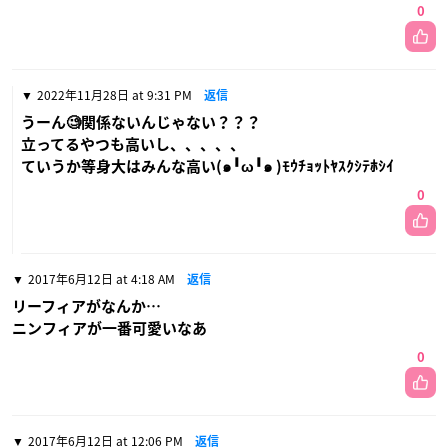
0
2022年11月28日 at 9:31 PM
返信
うーん🧐関係ないんじゃない？？？
立ってるやつも高いし、、、、、
ていうか等身大はみんな高い(๑╹ω╹๑ )ﾓｳﾁｮｯﾄﾔｽｸｼﾃﾎｼｲ
0
2017年6月12日 at 4:18 AM
返信
リーフィアがなんか…
ニンフィアが一番可愛いなあ
0
2017年6月12日 at 12:06 PM
返信