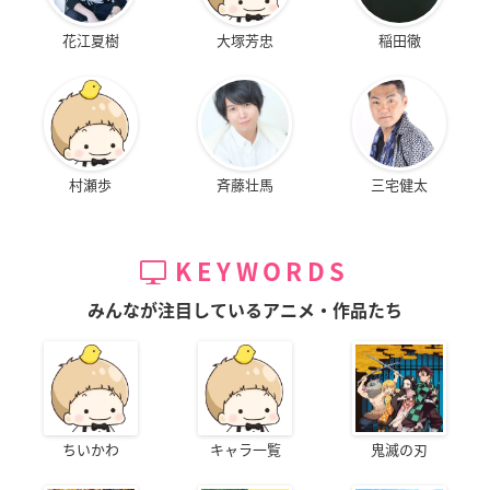
花江夏樹
大塚芳忠
稲田徹
村瀬歩
斉藤壮馬
三宅健太
KEYWORDS
みんなが注目しているアニメ・作品たち
ちいかわ
キャラ一覧
鬼滅の刃