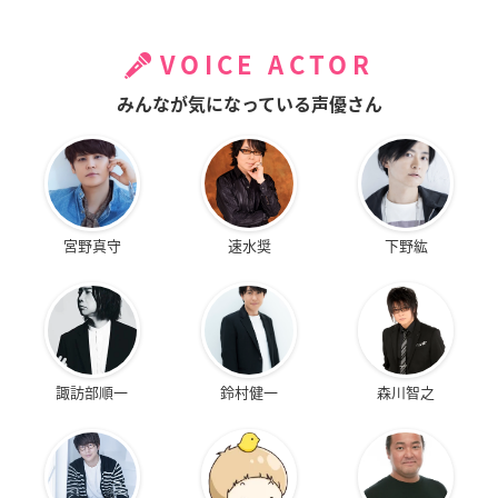
VOICE ACTOR
みんなが気になっている声優さん
宮野真守
速水奨
下野紘
諏訪部順一
鈴村健一
森川智之