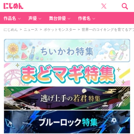
に
じ
め
ん
作品名
声優
舞台俳優
作者名
にじめん
>
ニュース
>
ポケットモンスター
> 世界一のコイキングを育てるア