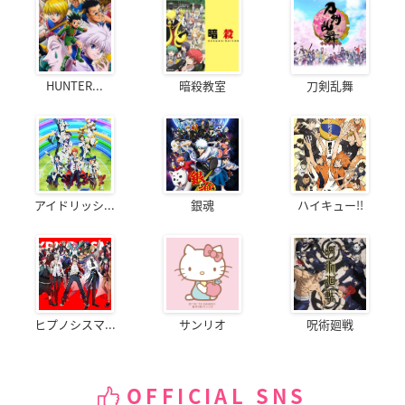
HUNTER...
暗殺教室
刀剣乱舞
アイドリッシ...
銀魂
ハイキュー!!
ヒプノシスマ...
サンリオ
呪術廻戦
OFFICIAL SNS