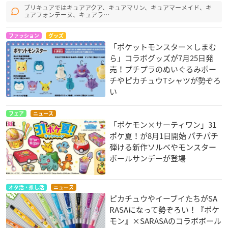
プリキュアではキュアアクア、キュアマリン、キュアマーメイド、キ
ュアフォンテーヌ、キュアラ…
ファッション
グッズ
「ポケットモンスター×しまむ
ら」コラボグッズが7月25日発
売！プチプラのぬいぐるみポー
チやピカチュウTシャツが勢ぞろ
い
フェア
ニュース
「ポケモン×サーティワン」31
ポケ夏！が8月1日開始 パチパチ
弾ける新作ソルベやモンスター
ボールサンデーが登場
オタ活・推し活
ニュース
ピカチュウやイーブイたちがSA
RASAになって勢ぞろい！『ポケ
モン』×SARASAのコラボボール